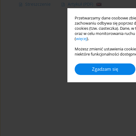
Streszczenie
Artykuł
(PDF)
Przetwarzamy dane osobowe zbiera
zachowaniu odbywa się poprzez d
cookies (tzw. ciasteczka). Dane, w
oraz w celu monitorowania ruchu
(
więcej
).
Możesz zmienić ustawienia cookie
niektóre funkcjonalności dostępne
Zgadzam się