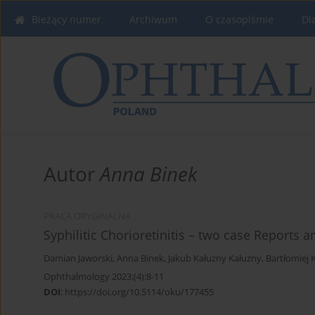
Bieżący numer
Archiwum
O czasopiśmie
Dl
Autor
Anna Binek
PRACA ORYGINALNA
Syphilitic Chorioretinitis – two case Reports a
Damian Jaworski
,
Anna Binek
,
Jakub Kałużny Kałużny
,
Bartłomiej 
Ophthalmology 2023;(4):8-11
DOI
:
https://doi.org/10.5114/oku/177455