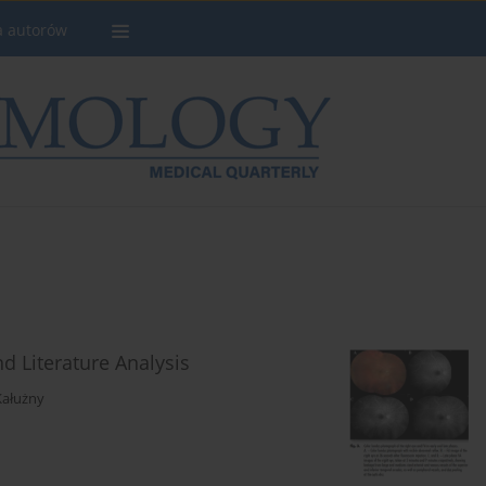
a autorów
nd Literature Analysis
Kałużny