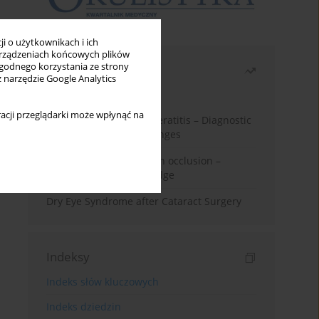
i o użytkownikach i ich
rządzeniach końcowych plików
wygodnego korzystania ze strony
Najczęściej czytane
z narzędzie Google Analytics
Miesiąc
Rok
acji przeglądarki może wpłynąć na
Herpes Simplex Virus Keratitis – Diagnostic
and Therapeutic Challenges
Treatment of retinal vein occlusion –
current state of knowledge
Dry Eye Syndrome after Cataract Surgery
Indeksy
Indeks słów kluczowych
Indeks dziedzin