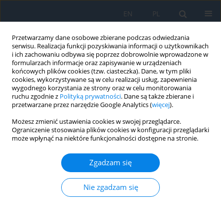
EN
PL
Przetwarzamy dane osobowe zbierane podczas odwiedzania
serwisu. Realizacja funkcji pozyskiwania informacji o użytkownikach
i ich zachowaniu odbywa się poprzez dobrowolnie wprowadzone w
formularzach informacje oraz zapisywanie w urządzeniach
końcowych plików cookies (tzw. ciasteczka). Dane, w tym pliki
cookies, wykorzystywane są w celu realizacji usług, zapewnienia
wygodnego korzystania ze strony oraz w celu monitorowania
Autor
Patrycja Dybowska
ruchu zgodnie z
Polityką prywatności
. Dane są także zbierane i
przetwarzane przez narzędzie Google Analytics (
więcej
).
Możesz zmienić ustawienia cookies w swojej przeglądarce.
OPIS PRZYPADKU
Ograniczenie stosowania plików cookies w konfiguracji przeglądarki
może wpłynąć na niektóre funkcjonalności dostępne na stronie.
Treatment of macular telangiectasia type 2. A
review of recent research findings and a case
Zgadzam się
report
Filip Dybowski
,
Patrycja Dybowska
,
Kinga Pająk
,
Jakub Kałużny
Nie zgadzam się
Ophthalmology 2026;29(1):13-16
DOI
:
https://doi.org/10.5114/oku/221518
Streszczenie
Artykuł
(PDF)