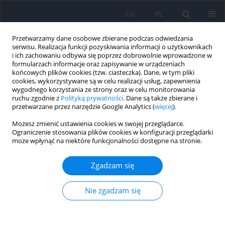
EN
PL
Przetwarzamy dane osobowe zbierane podczas odwiedzania
serwisu. Realizacja funkcji pozyskiwania informacji o użytkownikach
i ich zachowaniu odbywa się poprzez dobrowolnie wprowadzone w
formularzach informacje oraz zapisywanie w urządzeniach
końcowych plików cookies (tzw. ciasteczka). Dane, w tym pliki
cookies, wykorzystywane są w celu realizacji usług, zapewnienia
wygodnego korzystania ze strony oraz w celu monitorowania
Autor
Patrycja Dybowska
ruchu zgodnie z
Polityką prywatności
. Dane są także zbierane i
przetwarzane przez narzędzie Google Analytics (
więcej
).
Możesz zmienić ustawienia cookies w swojej przeglądarce.
OPIS PRZYPADKU
Ograniczenie stosowania plików cookies w konfiguracji przeglądarki
może wpłynąć na niektóre funkcjonalności dostępne na stronie.
Treatment of macular telangiectasia type 2. A
review of recent research findings and a case
Zgadzam się
report
Filip Dybowski
,
Patrycja Dybowska
,
Kinga Pająk
,
Jakub Kałużny
Nie zgadzam się
Ophthalmology 2026;29(1):13-16
DOI
:
https://doi.org/10.5114/oku/221518
Streszczenie
Artykuł
(PDF)