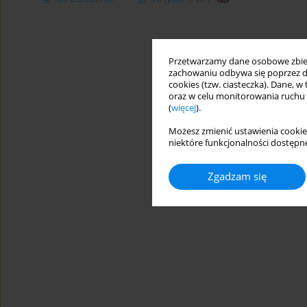
Przetwarzamy dane osobowe zbiera
zachowaniu odbywa się poprzez d
cookies (tzw. ciasteczka). Dane, w
oraz w celu monitorowania ruchu
(
więcej
).
Możesz zmienić ustawienia cookie
niektóre funkcjonalności dostępne
Zgadzam się