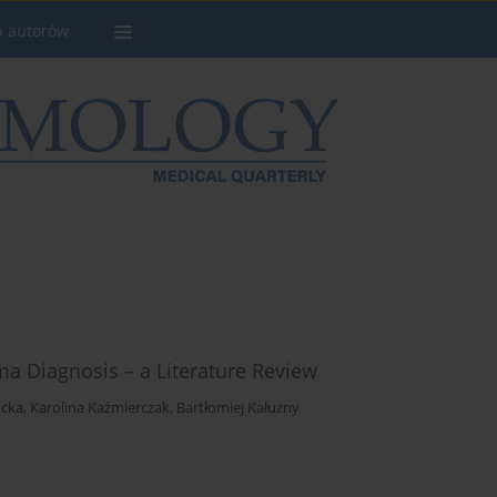
a autorów
oma Diagnosis – a Literature Review
ncka
,
Karolina Kaźmierczak
,
Bartłomiej Kałużny