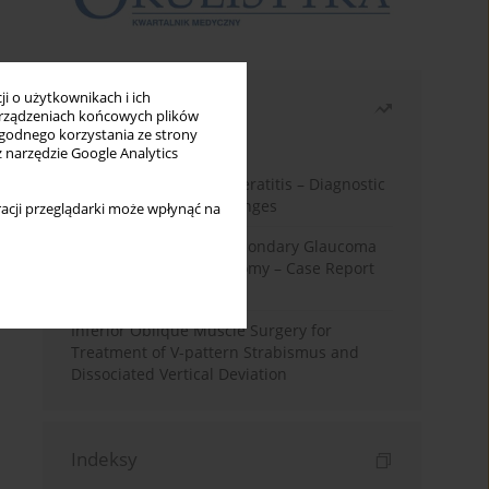
i o użytkownikach i ich
Najczęściej czytane
rządzeniach końcowych plików
wygodnego korzystania ze strony
Miesiąc
Rok
z narzędzie Google Analytics
Herpes Simplex Virus Keratitis – Diagnostic
and Therapeutic Challenges
acji przeglądarki może wpłynąć na
Silicone Oil-Induced Secondary Glaucoma
After Pars Plana Vitrectomy – Case Report
and Literature Review
Inferior Oblique Muscle Surgery for
Treatment of V-pattern Strabismus and
Dissociated Vertical Deviation
Indeksy