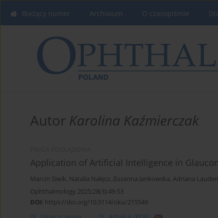
Bieżący numer
Archiwum
O czasopiśmie
Dl
Autor
Karolina Kaźmierczak
PRACA POGLĄDOWA
Application of Artificial Intelligence in Glauc
Marcin Siwik
,
Natalia Nałęcz
,
Zuzanna Jankowska
,
Adriana Laude
Ophthalmology 2025;28(3):49-53
DOI
:
https://doi.org/10.5114/oku/215549
Streszczenie
Artykuł
(PDF)