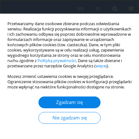
EN
PL
Przetwarzamy dane osobowe zbierane podczas odwiedzania
serwisu. Realizacja funkcji pozyskiwania informacji o użytkownikach
i ich zachowaniu odbywa się poprzez dobrowolnie wprowadzone w
formularzach informacje oraz zapisywanie w urządzeniach
końcowych plików cookies (tzw. ciasteczka). Dane, w tym pliki
cookies, wykorzystywane są w celu realizacji usług, zapewnienia
wygodnego korzystania ze strony oraz w celu monitorowania
Autor
Katarzyna Malinowska
ruchu zgodnie z
Polityką prywatności
. Dane są także zbierane i
przetwarzane przez narzędzie Google Analytics (
więcej
).
Oj boli, boli, czyli ból w okresie
Możesz zmienić ustawienia cookies w swojej przeglądarce.
Ograniczenie stosowania plików cookies w konfiguracji przeglądarki
okołooperacyjnym chirurgii soczewki
może wpłynąć na niektóre funkcjonalności dostępne na stronie.
Ewa Langwińska
,
Karolina Pielak
,
Agata J. Ordon
,
Katarzyna
Malinowska
Zgadzam się
Ophthalmology 2023;(1):28-30
DOI
:
https://doi.org/10.5114/oku/177968
Nie zgadzam się
Streszczenie
Artykuł
(PDF)