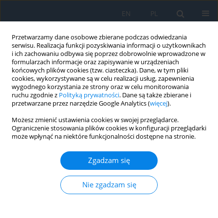
EN
PL
Przetwarzamy dane osobowe zbierane podczas odwiedzania
serwisu. Realizacja funkcji pozyskiwania informacji o użytkownikach
i ich zachowaniu odbywa się poprzez dobrowolnie wprowadzone w
formularzach informacje oraz zapisywanie w urządzeniach
końcowych plików cookies (tzw. ciasteczka). Dane, w tym pliki
cookies, wykorzystywane są w celu realizacji usług, zapewnienia
wygodnego korzystania ze strony oraz w celu monitorowania
Autor
Jacob Koshy
ruchu zgodnie z
Polityką prywatności
. Dane są także zbierane i
przetwarzane przez narzędzie Google Analytics (
więcej
).
Możesz zmienić ustawienia cookies w swojej przeglądarce.
PRACA ORYGINALNA
Ograniczenie stosowania plików cookies w konfiguracji przeglądarki
może wpłynąć na niektóre funkcjonalności dostępne na stronie.
Are foveal avascular zone and macular vessel
parameters different, pre and post dilatation in
Zgadzam się
diabetes?
Shaji P Koshy
,
Jayalakshmi Raju
,
Jacob Koshy
,
Kavya Sivesh
,
Pramod
Nie zgadzam się
Thomas
Ophthalmology 2026;29(1):21-26
DOI
:
https://doi.org/10.5114/oku/220941