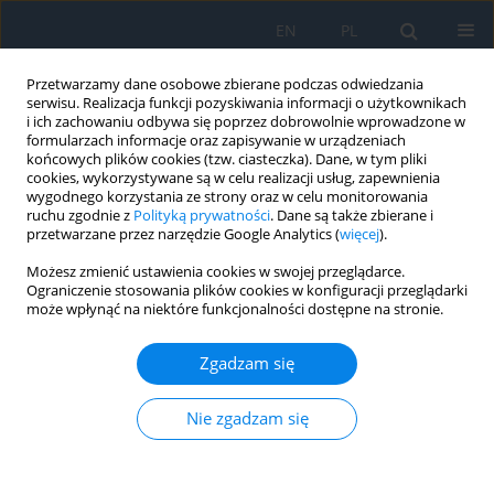
EN
PL
Przetwarzamy dane osobowe zbierane podczas odwiedzania
serwisu. Realizacja funkcji pozyskiwania informacji o użytkownikach
i ich zachowaniu odbywa się poprzez dobrowolnie wprowadzone w
formularzach informacje oraz zapisywanie w urządzeniach
końcowych plików cookies (tzw. ciasteczka). Dane, w tym pliki
cookies, wykorzystywane są w celu realizacji usług, zapewnienia
wygodnego korzystania ze strony oraz w celu monitorowania
Autor
Shaji Koshy
ruchu zgodnie z
Polityką prywatności
. Dane są także zbierane i
przetwarzane przez narzędzie Google Analytics (
więcej
).
Możesz zmienić ustawienia cookies w swojej przeglądarce.
PRACA ORYGINALNA
Ograniczenie stosowania plików cookies w konfiguracji przeglądarki
może wpłynąć na niektóre funkcjonalności dostępne na stronie.
Are foveal avascular zone and macular vessel
parameters different, pre and post dilatation in
Zgadzam się
diabetes?
Shaji P Koshy
,
Jayalakshmi Raju
,
Jacob Koshy
,
Kavya Sivesh
,
Pramod
Nie zgadzam się
Thomas
Ophthalmology 2026;29(1):21-26
DOI
:
https://doi.org/10.5114/oku/220941