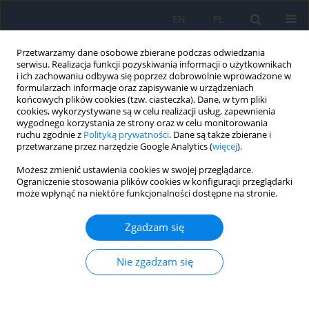
EN
PL
Przetwarzamy dane osobowe zbierane podczas odwiedzania
serwisu. Realizacja funkcji pozyskiwania informacji o użytkownikach
i ich zachowaniu odbywa się poprzez dobrowolnie wprowadzone w
formularzach informacje oraz zapisywanie w urządzeniach
końcowych plików cookies (tzw. ciasteczka). Dane, w tym pliki
cookies, wykorzystywane są w celu realizacji usług, zapewnienia
wygodnego korzystania ze strony oraz w celu monitorowania
Autor
Mudassir Alam
ruchu zgodnie z
Polityką prywatności
. Dane są także zbierane i
przetwarzane przez narzędzie Google Analytics (
więcej
).
Możesz zmienić ustawienia cookies w swojej przeglądarce.
PRACA ORYGINALNA
Ograniczenie stosowania plików cookies w konfiguracji przeglądarki
może wpłynąć na niektóre funkcjonalności dostępne na stronie.
Nasolacrimal Duct Obstruction in Epiphoric
Patients in the North Indian Population
Zgadzam się
Asra Warees
,
Afreen Abbas
,
Mohd Faraz
,
Saqib Zameer
,
Zeeshan
Akram
,
Urooj Fatima
,
Mudassir Alam
Nie zgadzam się
Ophthalmology 2025;28(3):54-58
DOI
:
https://doi.org/10.5114/oku/213396
Streszczenie
Artykuł
(PDF)