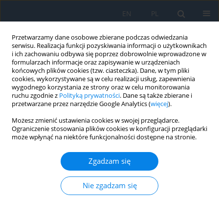
EN
PL
Przetwarzamy dane osobowe zbierane podczas odwiedzania
serwisu. Realizacja funkcji pozyskiwania informacji o użytkownikach
i ich zachowaniu odbywa się poprzez dobrowolnie wprowadzone w
formularzach informacje oraz zapisywanie w urządzeniach
końcowych plików cookies (tzw. ciasteczka). Dane, w tym pliki
cookies, wykorzystywane są w celu realizacji usług, zapewnienia
wygodnego korzystania ze strony oraz w celu monitorowania
Autor
Nadiia Bobrova
ruchu zgodnie z
Polityką prywatności
. Dane są także zbierane i
przetwarzane przez narzędzie Google Analytics (
więcej
).
Możesz zmienić ustawienia cookies w swojej przeglądarce.
PRACA ORYGINALNA
Ograniczenie stosowania plików cookies w konfiguracji przeglądarki
może wpłynąć na niektóre funkcjonalności dostępne na stronie.
Paediatric Eye Trauma with Foreign Bodies in
Ukraine
Zgadzam się
Nadiia Bobrova
,
Svitlana Tronina
,
Hanna Dembovetska
,
Tetyana
Sorochynska
,
Tetyana Romanova
,
Karina Vdovichenko
,
Olga Dovhan
Nie zgadzam się
Ophthalmology 2025;28(4):14-18
DOI
:
https://doi.org/10.5114/oku/218001
Streszczenie
Artykuł
(PDF)