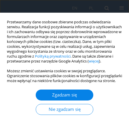
EN
PL
Przetwarzamy dane osobowe zbierane podczas odwiedzania
serwisu. Realizacja funkcji pozyskiwania informacji o użytkownikach
i ich zachowaniu odbywa się poprzez dobrowolnie wprowadzone w
formularzach informacje oraz zapisywanie w urządzeniach
końcowych plików cookies (tzw. ciasteczka). Dane, w tym pliki
cookies, wykorzystywane są w celu realizacji usług, zapewnienia
wygodnego korzystania ze strony oraz w celu monitorowania
Autor
Tetyana Romanova
ruchu zgodnie z
Polityką prywatności
. Dane są także zbierane i
przetwarzane przez narzędzie Google Analytics (
więcej
).
Możesz zmienić ustawienia cookies w swojej przeglądarce.
PRACA ORYGINALNA
Ograniczenie stosowania plików cookies w konfiguracji przeglądarki
może wpłynąć na niektóre funkcjonalności dostępne na stronie.
Paediatric Eye Trauma with Foreign Bodies in
Ukraine
Zgadzam się
Nadiia Bobrova
,
Svitlana Tronina
,
Hanna Dembovetska
,
Tetyana
Sorochynska
,
Tetyana Romanova
,
Karina Vdovichenko
,
Olga Dovhan
Nie zgadzam się
Ophthalmology 2025;28(4):14-18
DOI
:
https://doi.org/10.5114/oku/218001
Streszczenie
Artykuł
(PDF)