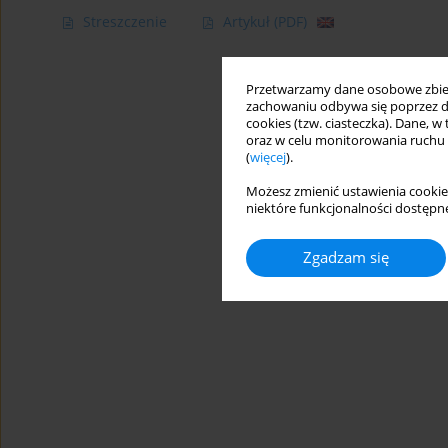
Streszczenie
Artykuł
(PDF)
Przetwarzamy dane osobowe zbiera
zachowaniu odbywa się poprzez d
cookies (tzw. ciasteczka). Dane, w
oraz w celu monitorowania ruchu
(
więcej
).
Możesz zmienić ustawienia cookie
niektóre funkcjonalności dostępne
Zgadzam się