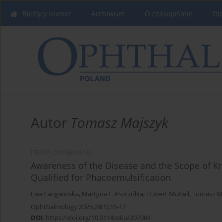
Bieżący numer
Archiwum
O czasopiśmie
Dl
Autor
Tomasz Majszyk
PRACA ORYGINALNA
Awareness of the Disease and the Scope of 
Qualified for Phacoemulsification
Ewa Langwinska
,
Martyna E. Pszczółka
,
Hubert Mutwil
,
Tomasz M
Ophthalmology 2025;28(1):15-17
DOI
:
https://doi.org/10.5114/oku/207084