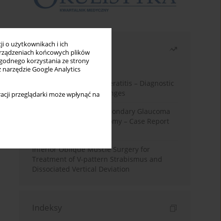
i o użytkownikach i ich
Najczęściej czytane
rządzeniach końcowych plików
wygodnego korzystania ze strony
Miesiąc
Rok
z narzędzie Google Analytics
Herpes Simplex Virus Keratitis – Diagnostic
and Therapeutic Challenges
acji przeglądarki może wpłynąć na
Silicone Oil-Induced Secondary Glaucoma
After Pars Plana Vitrectomy – Case Report
and Literature Review
Inferior Oblique Muscle Surgery for
Treatment of V-pattern Strabismus and
Dissociated Vertical Deviation
Indeksy