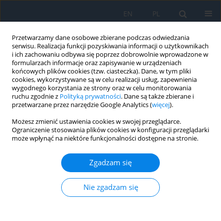
EN
PL
Przetwarzamy dane osobowe zbierane podczas odwiedzania
serwisu. Realizacja funkcji pozyskiwania informacji o użytkownikach
i ich zachowaniu odbywa się poprzez dobrowolnie wprowadzone w
formularzach informacje oraz zapisywanie w urządzeniach
końcowych plików cookies (tzw. ciasteczka). Dane, w tym pliki
cookies, wykorzystywane są w celu realizacji usług, zapewnienia
wygodnego korzystania ze strony oraz w celu monitorowania
Autor
SONAL AGRAWAL
ruchu zgodnie z
Polityką prywatności
. Dane są także zbierane i
przetwarzane przez narzędzie Google Analytics (
więcej
).
Możesz zmienić ustawienia cookies w swojej przeglądarce.
PRACA ORYGINALNA
Ograniczenie stosowania plików cookies w konfiguracji przeglądarki
może wpłynąć na niektóre funkcjonalności dostępne na stronie.
Effects of Tobacco on Corneal Endothelial Cells –
a Hospital-based Cross-sectional Study from
Zgadzam się
Western Gujarat, India
SAWAN CHUG
,
SONAL AGRAWAL
,
KRUNAL MODI
,
Rutvi Sadatia
Nie zgadzam się
Ophthalmology 2025;28(1):33-36
DOI
:
https://doi.org/10.5114/oku/206091
Streszczenie
Artykuł
(PDF)