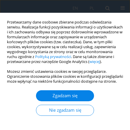
EN
PL
Przetwarzamy dane osobowe zbierane podczas odwiedzania
serwisu. Realizacja funkcji pozyskiwania informacji o użytkownikach
i ich zachowaniu odbywa się poprzez dobrowolnie wprowadzone w
formularzach informacje oraz zapisywanie w urządzeniach
końcowych plików cookies (tzw. ciasteczka). Dane, w tym pliki
cookies, wykorzystywane są w celu realizacji usług, zapewnienia
wygodnego korzystania ze strony oraz w celu monitorowania
Autor
Tomasz Żarnowski
ruchu zgodnie z
Polityką prywatności
. Dane są także zbierane i
przetwarzane przez narzędzie Google Analytics (
więcej
).
PRACA ORYGINALNA
Możesz zmienić ustawienia cookies w swojej przeglądarce.
Ograniczenie stosowania plików cookies w konfiguracji przeglądarki
Hypotony Maculopathy
może wpłynąć na niektóre funkcjonalności dostępne na stronie.
Monika Kostrubała-Żulewska
,
Tomasz Żarnowski
,
Ewa Kosior-Jarecka
Ophthalmology 2025;28(3):30-34
Zgadzam się
DOI
:
https://doi.org/10.5114/oku/215550
Nie zgadzam się
Streszczenie
Artykuł
(PDF)
PRACA POGLĄDOWA