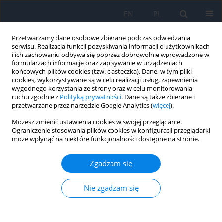
EN
PL
Przetwarzamy dane osobowe zbierane podczas odwiedzania
serwisu. Realizacja funkcji pozyskiwania informacji o użytkownikach
i ich zachowaniu odbywa się poprzez dobrowolnie wprowadzone w
formularzach informacje oraz zapisywanie w urządzeniach
końcowych plików cookies (tzw. ciasteczka). Dane, w tym pliki
cookies, wykorzystywane są w celu realizacji usług, zapewnienia
wygodnego korzystania ze strony oraz w celu monitorowania
Autor
Aleksandra Burakowska
ruchu zgodnie z
Polityką prywatności
. Dane są także zbierane i
przetwarzane przez narzędzie Google Analytics (
więcej
).
PRACA ORYGINALNA
Możesz zmienić ustawienia cookies w swojej przeglądarce.
Ograniczenie stosowania plików cookies w konfiguracji przeglądarki
The Role of Nutritional Supplementation and
może wpłynąć na niektóre funkcjonalności dostępne na stronie.
Lifestyle Modification in Patients with Vitreous
Floaters
Zgadzam się
Aleksandra Burakowska
,
Anna Święch
Ophthalmology 2025;28(1):28-32
Nie zgadzam się
DOI
:
https://doi.org/10.5114/oku/207088
Streszczenie
Artykuł
(PDF)