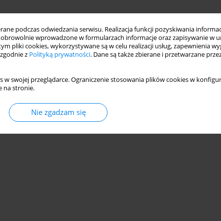
ne podczas odwiedzania serwisu. Realizacja funkcji pozyskiwania informacj
obrowolnie wprowadzone w formularzach informacje oraz zapisywanie w u
ifestyle Modification in Patients with Vitreous
 tym pliki cookies, wykorzystywane są w celu realizacji usług, zapewnienia 
 zgodnie z
Polityką prywatności
. Dane są także zbierane i przetwarzane prze
s w swojej przeglądarce. Ograniczenie stosowania plików cookies w konfigur
 na stronie.
Nie zgadzam się