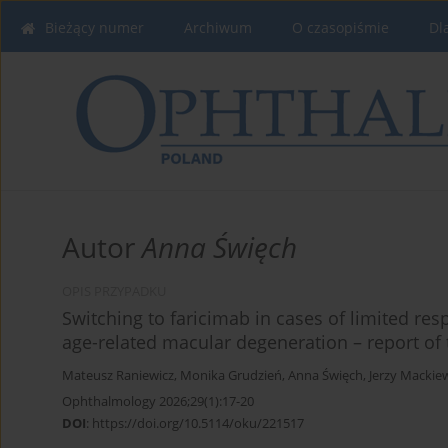
Bieżący numer
Archiwum
O czasopiśmie
Dl
Autor
Anna Święch
OPIS PRZYPADKU
Switching to faricimab in cases of limited res
age-related macular degeneration – report of 
Mateusz Raniewicz
,
Monika Grudzień
,
Anna Święch
,
Jerzy Mackie
Ophthalmology 2026;29(1):17-20
DOI
:
https://doi.org/10.5114/oku/221517