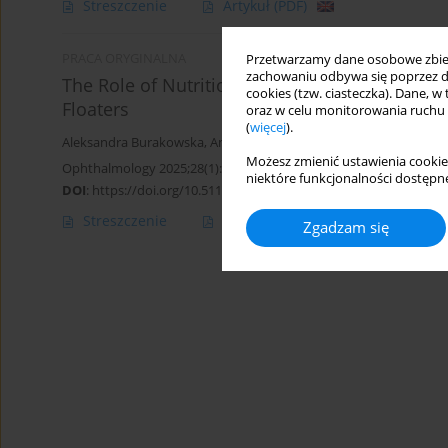
Streszczenie
Artykuł
(PDF)
PRACA ORYGINALNA
Przetwarzamy dane osobowe zbiera
zachowaniu odbywa się poprzez d
The Role of Nutritional Supplementation and L
cookies (tzw. ciasteczka). Dane, w
Floaters
oraz w celu monitorowania ruchu
(
więcej
).
Aleksandra Burakowska
,
Anna Święch
Możesz zmienić ustawienia cookie
Ophthalmology 2025;28(1):28-32
niektóre funkcjonalności dostępne
DOI
:
https://doi.org/10.5114/oku/207088
Streszczenie
Artykuł
(PDF)
Zgadzam się