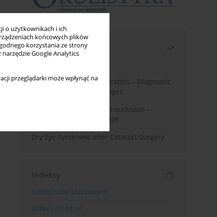
i o użytkownikach i ich
rządzeniach końcowych plików
wygodnego korzystania ze strony
Najczęściej czytane
z narzędzie Google Analytics
Miesiąc
Rok
acji przeglądarki może wpłynąć na
Herpes Simplex Virus Keratitis – Diagnostic
and Therapeutic Challenges
Treatment of retinal vein occlusion –
current state of knowledge
Dry Eye Syndrome after Cataract Surgery
Indeksy
Indeks słów kluczowych
Indeks dziedzin