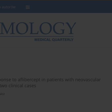
a autorów
ponse to aflibercept in patients with neovascular
two clinical cases
wicz