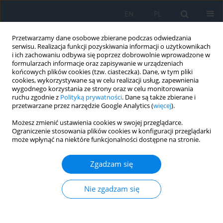
EN
PL
Przetwarzamy dane osobowe zbierane podczas odwiedzania
serwisu. Realizacja funkcji pozyskiwania informacji o użytkownikach
i ich zachowaniu odbywa się poprzez dobrowolnie wprowadzone w
formularzach informacje oraz zapisywanie w urządzeniach
końcowych plików cookies (tzw. ciasteczka). Dane, w tym pliki
cookies, wykorzystywane są w celu realizacji usług, zapewnienia
wygodnego korzystania ze strony oraz w celu monitorowania
1/2026 vol. 29
ruchu zgodnie z
Polityką prywatności
. Dane są także zbierane i
przetwarzane przez narzędzie Google Analytics (
więcej
).
OPIS PRZYPADKU
Możesz zmienić ustawienia cookies w swojej przeglądarce.
Ograniczenie stosowania plików cookies w konfiguracji przeglądarki
może wpłynąć na niektóre funkcjonalności dostępne na stronie.
Switching to faricimab in cases
of limited response to
Zgadzam się
aflibercept in patients with
Nie zgadzam się
neovascular age-related