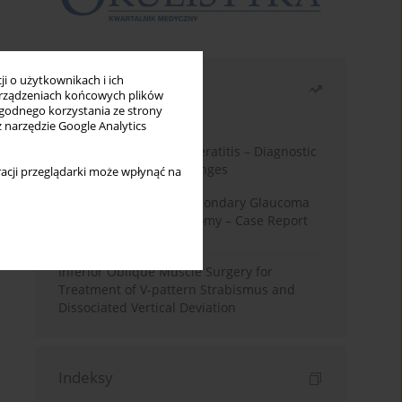
i o użytkownikach i ich
Najczęściej czytane
rządzeniach końcowych plików
wygodnego korzystania ze strony
Miesiąc
Rok
z narzędzie Google Analytics
Herpes Simplex Virus Keratitis – Diagnostic
and Therapeutic Challenges
acji przeglądarki może wpłynąć na
Silicone Oil-Induced Secondary Glaucoma
After Pars Plana Vitrectomy – Case Report
and Literature Review
Inferior Oblique Muscle Surgery for
Treatment of V-pattern Strabismus and
Dissociated Vertical Deviation
Indeksy