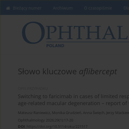
Bieżący numer
Archiwum
O czasopiśmie
Dl
Słowo kluczowe
aflibercept
OPIS PRZYPADKU
Switching to faricimab in cases of limited res
age-related macular degeneration – report of 
Mateusz Raniewicz
,
Monika Grudzień
,
Anna Święch
,
Jerzy Mackie
Ophthalmology 2026;29(1):17-20
DOI
:
https://doi.org/10.5114/oku/221517