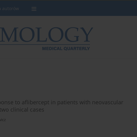
a autorów
ponse to aflibercept in patients with neovascular
two clinical cases
wicz