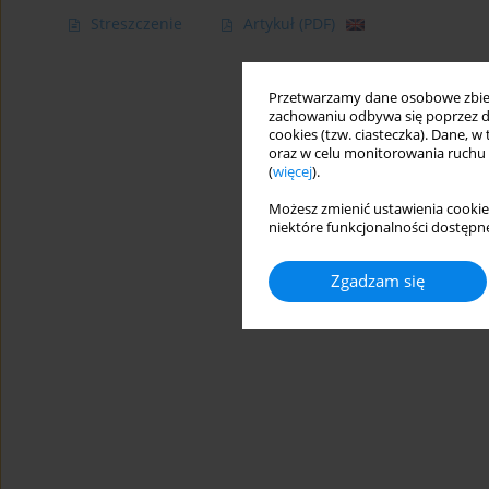
Streszczenie
Artykuł
(PDF)
Przetwarzamy dane osobowe zbiera
zachowaniu odbywa się poprzez d
cookies (tzw. ciasteczka). Dane, w
oraz w celu monitorowania ruchu
(
więcej
).
Możesz zmienić ustawienia cookie
niektóre funkcjonalności dostępne
Zgadzam się