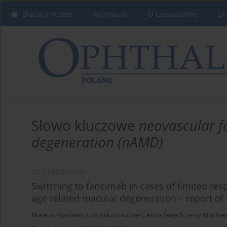
Bieżący numer
Archiwum
O czasopiśmie
Dl
Słowo kluczowe
neovascular f
degeneration (nAMD)
OPIS PRZYPADKU
Switching to faricimab in cases of limited res
age-related macular degeneration – report of 
Mateusz Raniewicz
,
Monika Grudzień
,
Anna Święch
,
Jerzy Mackie