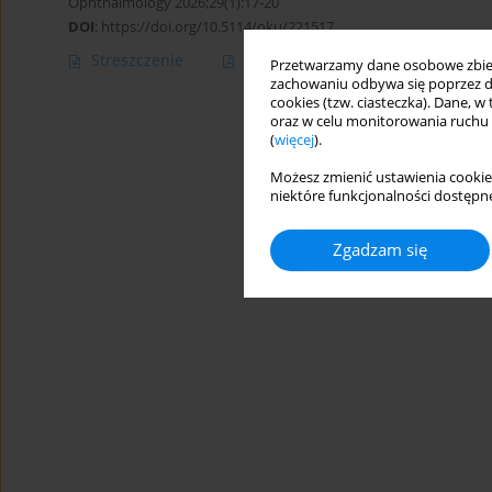
Ophthalmology 2026;29(1):17-20
DOI
:
https://doi.org/10.5114/oku/221517
Streszczenie
Artykuł
(PDF)
Przetwarzamy dane osobowe zbiera
zachowaniu odbywa się poprzez d
cookies (tzw. ciasteczka). Dane, w
oraz w celu monitorowania ruchu
(
więcej
).
Możesz zmienić ustawienia cookie
niektóre funkcjonalności dostępne
Zgadzam się