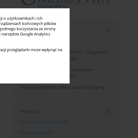
i o użytkownikach i ich
rządzeniach końcowych plików
wygodnego korzystania ze strony
Najczęściej czytane
z narzędzie Google Analytics
Miesiąc
Rok
acji przeglądarki może wpłynąć na
Herpes Simplex Virus Keratitis – Diagnostic
and Therapeutic Challenges
Treatment of retinal vein occlusion –
current state of knowledge
Dry Eye Syndrome after Cataract Surgery
Indeksy
Indeks słów kluczowych
Indeks dziedzin