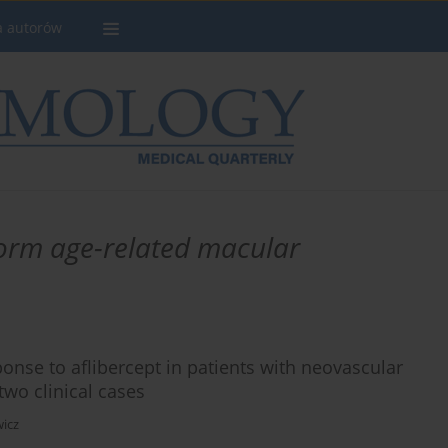
a autorów
orm age-related macular
ponse to aflibercept in patients with neovascular
two clinical cases
wicz