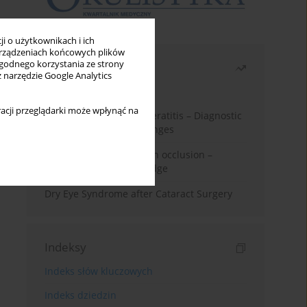
i o użytkownikach i ich
rządzeniach końcowych plików
wygodnego korzystania ze strony
Najczęściej czytane
z narzędzie Google Analytics
Miesiąc
Rok
acji przeglądarki może wpłynąć na
Herpes Simplex Virus Keratitis – Diagnostic
and Therapeutic Challenges
Treatment of retinal vein occlusion –
current state of knowledge
Dry Eye Syndrome after Cataract Surgery
Indeksy
Indeks słów kluczowych
Indeks dziedzin