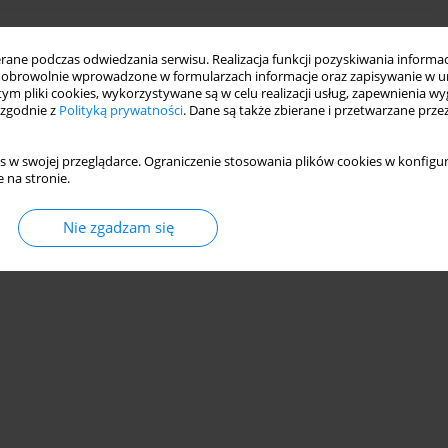
sowaniem wypełniaczy na bazie kwasu
ne podczas odwiedzania serwisu. Realizacja funkcji pozyskiwania informacj
obrowolnie wprowadzone w formularzach informacje oraz zapisywanie w u
 tym pliki cookies, wykorzystywane są w celu realizacji usług, zapewnienia 
mińska
,
Jacek P. Szaflik
 zgodnie z
Polityką prywatności
. Dane są także zbierane i przetwarzane prze
s w swojej przeglądarce. Ograniczenie stosowania plików cookies w konfigur
 na stronie.
Nie zgadzam się
ny estetyczne
mińska
,
Jacek P. Szaflik