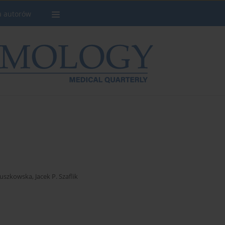
a autorów
Guszkowska
,
Jacek P. Szaflik