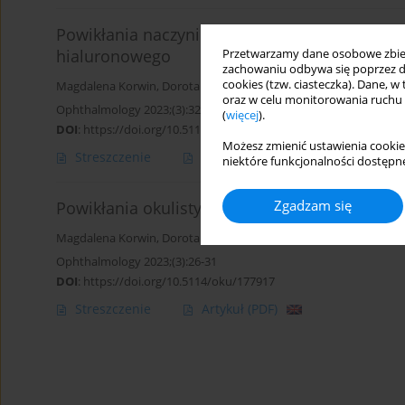
Powikłania naczyniowe po zabiegach z zasto
hialuronowego
Przetwarzamy dane osobowe zbiera
zachowaniu odbywa się poprzez d
cookies (tzw. ciasteczka). Dane, w
Magdalena Korwin
,
Dorota Kowalewska
,
Jacek Dziedziak
,
Anna Ka
oraz w celu monitorowania ruchu
Ophthalmology 2023;(3):32-37
(
więcej
).
DOI
:
https://doi.org/10.5114/oku/177918
Możesz zmienić ustawienia cookie
Streszczenie
Artykuł
(PDF)
niektóre funkcjonalności dostępne
Zgadzam się
Powikłania okulistyczne po zabiegach medycy
Magdalena Korwin
,
Dorota Kowalewska
,
Jacek Dziedziak
,
Anna Ka
Ophthalmology 2023;(3):26-31
DOI
:
https://doi.org/10.5114/oku/177917
Streszczenie
Artykuł
(PDF)