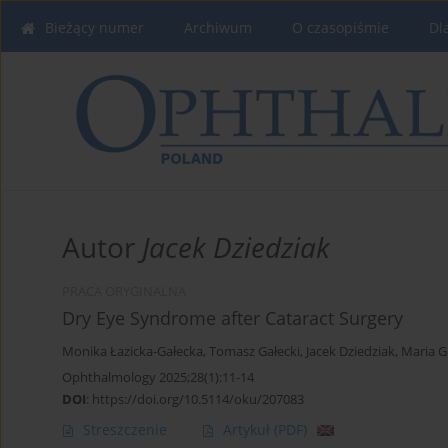
Bieżący numer
Archiwum
O czasopiśmie
Dl
Autor
Jacek Dziedziak
PRACA ORYGINALNA
Dry Eye Syndrome after Cataract Surgery
Monika Łazicka-Gałecka
,
Tomasz Gałecki
,
Jacek Dziedziak
,
Maria 
Ophthalmology 2025;28(1):11-14
DOI
:
https://doi.org/10.5114/oku/207083
Streszczenie
Artykuł
(PDF)