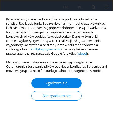
EN
PL
Przetwarzamy dane osobowe zbierane podczas odwiedzania
serwisu. Realizacja funkcji pozyskiwania informacji o użytkownikach
i ich zachowaniu odbywa się poprzez dobrowolnie wprowadzone w
formularzach informacje oraz zapisywanie w urządzeniach
końcowych plików cookies (tzw. ciasteczka). Dane, w tym pliki
cookies, wykorzystywane są w celu realizacji usług, zapewnienia
wygodnego korzystania ze strony oraz w celu monitorowania
Autor
Monika Jasielska
ruchu zgodnie z
Polityką prywatności
. Dane są także zbierane i
przetwarzane przez narzędzie Google Analytics (
więcej
).
PRACA ORYGINALNA
Możesz zmienić ustawienia cookies w swojej przeglądarce.
Ograniczenie stosowania plików cookies w konfiguracji przeglądarki
Prospective Evaluation of Results of
może wpłynąć na niektóre funkcjonalności dostępne na stronie.
Surgical Treatment of Patients with
Idiopathic Macular Hole by
Zgadzam się
Phacovitrectomy and Combined
Cataract and Vitrectomy Surgery
Nie zgadzam się
Kinga Tochman-Kanty
,
Monika Jasielska
,
Jerzy Mackiewicz
Ophthalmology 2024;27(1):7-14
DOI
:
https://doi.org/10.5114/oku/187930