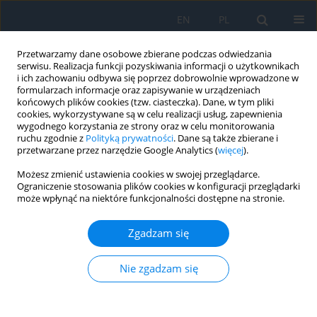
EN
PL
Przetwarzamy dane osobowe zbierane podczas odwiedzania
serwisu. Realizacja funkcji pozyskiwania informacji o użytkownikach
i ich zachowaniu odbywa się poprzez dobrowolnie wprowadzone w
formularzach informacje oraz zapisywanie w urządzeniach
końcowych plików cookies (tzw. ciasteczka). Dane, w tym pliki
cookies, wykorzystywane są w celu realizacji usług, zapewnienia
wygodnego korzystania ze strony oraz w celu monitorowania
1/2024 vol. 27
ruchu zgodnie z
Polityką prywatności
. Dane są także zbierane i
przetwarzane przez narzędzie Google Analytics (
więcej
).
PRACA ORYGINALNA
Możesz zmienić ustawienia cookies w swojej przeglądarce.
Ograniczenie stosowania plików cookies w konfiguracji przeglądarki
może wpłynąć na niektóre funkcjonalności dostępne na stronie.
Prospective Evaluation
of Results of Surgical
Zgadzam się
Treatment of Patients
Nie zgadzam się
Pobierz slajd
with Idiopathic Macular