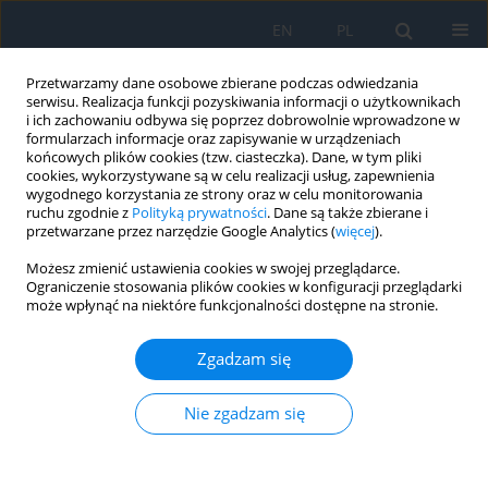
EN
PL
Przetwarzamy dane osobowe zbierane podczas odwiedzania
serwisu. Realizacja funkcji pozyskiwania informacji o użytkownikach
i ich zachowaniu odbywa się poprzez dobrowolnie wprowadzone w
formularzach informacje oraz zapisywanie w urządzeniach
końcowych plików cookies (tzw. ciasteczka). Dane, w tym pliki
cookies, wykorzystywane są w celu realizacji usług, zapewnienia
wygodnego korzystania ze strony oraz w celu monitorowania
2/2025 vol. 28
ruchu zgodnie z
Polityką prywatności
. Dane są także zbierane i
przetwarzane przez narzędzie Google Analytics (
więcej
).
PRACA POGLĄDOWA
Możesz zmienić ustawienia cookies w swojej przeglądarce.
Ograniczenie stosowania plików cookies w konfiguracji przeglądarki
może wpłynąć na niektóre funkcjonalności dostępne na stronie.
Jaskra wtórna wywołana przez
olej silikonowy
Zgadzam się
Nie zgadzam się
1
1
Michał Jabłoński
,
Mateusz Winiarczyk
,
1
Jerzy Mackiewicz