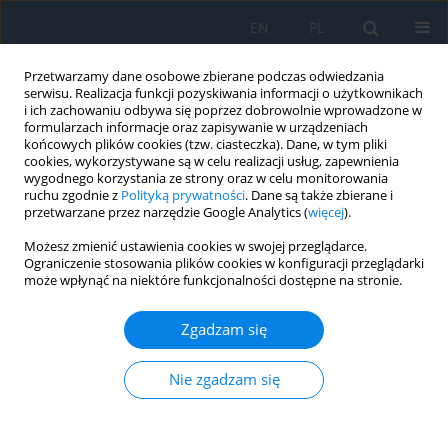
EN
PL
Przetwarzamy dane osobowe zbierane podczas odwiedzania
serwisu. Realizacja funkcji pozyskiwania informacji o użytkownikach
i ich zachowaniu odbywa się poprzez dobrowolnie wprowadzone w
formularzach informacje oraz zapisywanie w urządzeniach
końcowych plików cookies (tzw. ciasteczka). Dane, w tym pliki
cookies, wykorzystywane są w celu realizacji usług, zapewnienia
wygodnego korzystania ze strony oraz w celu monitorowania
Autor
Jakub Kałużny
ruchu zgodnie z
Polityką prywatności
. Dane są także zbierane i
przetwarzane przez narzędzie Google Analytics (
więcej
).
Możesz zmienić ustawienia cookies w swojej przeglądarce.
OPIS PRZYPADKU
Ograniczenie stosowania plików cookies w konfiguracji przeglądarki
może wpłynąć na niektóre funkcjonalności dostępne na stronie.
Treatment of macular telangiectasia type 2. A
review of recent research findings and a case
Zgadzam się
report
Filip Dybowski
,
Patrycja Dybowska
,
Kinga Pająk
,
Jakub Kałużny
Nie zgadzam się
Ophthalmology 2026;29(1):13-16
DOI
:
https://doi.org/10.5114/oku/221518
Streszczenie
Artykuł
(PDF)