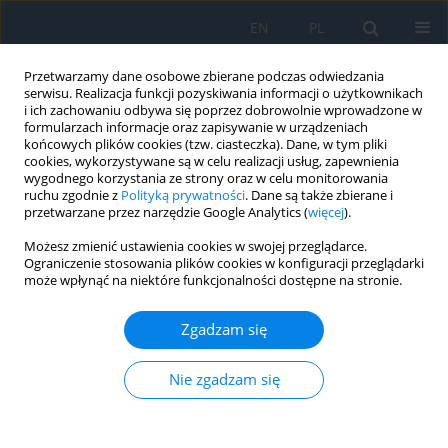
EN
PL
Przetwarzamy dane osobowe zbierane podczas odwiedzania
serwisu. Realizacja funkcji pozyskiwania informacji o użytkownikach
i ich zachowaniu odbywa się poprzez dobrowolnie wprowadzone w
formularzach informacje oraz zapisywanie w urządzeniach
końcowych plików cookies (tzw. ciasteczka). Dane, w tym pliki
cookies, wykorzystywane są w celu realizacji usług, zapewnienia
wygodnego korzystania ze strony oraz w celu monitorowania
Autor
KRUNAL MODI
ruchu zgodnie z
Polityką prywatności
. Dane są także zbierane i
przetwarzane przez narzędzie Google Analytics (
więcej
).
Możesz zmienić ustawienia cookies w swojej przeglądarce.
PRACA ORYGINALNA
Ograniczenie stosowania plików cookies w konfiguracji przeglądarki
może wpłynąć na niektóre funkcjonalności dostępne na stronie.
Effects of Tobacco on Corneal Endothelial Cells –
a Hospital-based Cross-sectional Study from
Zgadzam się
Western Gujarat, India
SAWAN CHUG
,
SONAL AGRAWAL
,
KRUNAL MODI
,
Rutvi Sadatia
Nie zgadzam się
Ophthalmology 2025;28(1):33-36
DOI
:
https://doi.org/10.5114/oku/206091
Streszczenie
Artykuł
(PDF)