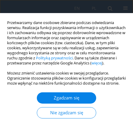
EN
PL
Przetwarzamy dane osobowe zbierane podczas odwiedzania
serwisu. Realizacja funkcji pozyskiwania informacji o użytkownikach
i ich zachowaniu odbywa się poprzez dobrowolnie wprowadzone w
formularzach informacje oraz zapisywanie w urządzeniach
końcowych plików cookies (tzw. ciasteczka). Dane, w tym pliki
cookies, wykorzystywane są w celu realizacji usług, zapewnienia
wygodnego korzystania ze strony oraz w celu monitorowania
Autor
Ewa Mrukwa-Kominek
ruchu zgodnie z
Polityką prywatności
. Dane są także zbierane i
przetwarzane przez narzędzie Google Analytics (
więcej
).
OPIS PRZYPADKU
Możesz zmienić ustawienia cookies w swojej przeglądarce.
Ograniczenie stosowania plików cookies w konfiguracji przeglądarki
Open-globe Injury Complicated by
może wpłynąć na niektóre funkcjonalności dostępne na stronie.
Endophthalmitis – a Case Report
Anna Agaś-Lange
,
Tomasz Wilczyński
,
Mariola Dorecka
,
Ewa Mrukwa-
Zgadzam się
Kominek
Ophthalmology 2025;28(4):33-36
Nie zgadzam się
DOI
:
https://doi.org/10.5114/oku/217399
Streszczenie
Artykuł
(PDF)