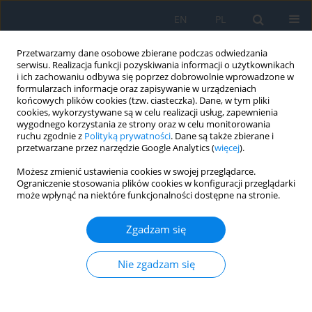
EN
PL
Przetwarzamy dane osobowe zbierane podczas odwiedzania
serwisu. Realizacja funkcji pozyskiwania informacji o użytkownikach
i ich zachowaniu odbywa się poprzez dobrowolnie wprowadzone w
formularzach informacje oraz zapisywanie w urządzeniach
końcowych plików cookies (tzw. ciasteczka). Dane, w tym pliki
cookies, wykorzystywane są w celu realizacji usług, zapewnienia
wygodnego korzystania ze strony oraz w celu monitorowania
Autor
Katarzyna Nowik
ruchu zgodnie z
Polityką prywatności
. Dane są także zbierane i
przetwarzane przez narzędzie Google Analytics (
więcej
).
Możesz zmienić ustawienia cookies w swojej przeglądarce.
Soczewka wewnątrzgałkowa LuxSmart™ –
Ograniczenie stosowania plików cookies w konfiguracji przeglądarki
może wpłynąć na niektóre funkcjonalności dostępne na stronie.
soczewka EDOF na miarę potrzeb współczesnego
pacjenta
Zgadzam się
Agata J. Ordon
,
Katarzyna Nowik
,
Karolina Pielak
,
Jacek P. Szaflik
Ophthalmology 2023;(1):14-16
Nie zgadzam się
DOI
:
https://doi.org/10.5114/oku/177963
Streszczenie
Artykuł
(PDF)