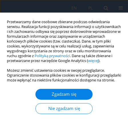
EN
PL
Przetwarzamy dane osobowe zbierane podczas odwiedzania
serwisu. Realizacja funkcji pozyskiwania informacji o użytkownikach
i ich zachowaniu odbywa się poprzez dobrowolnie wprowadzone w
formularzach informacje oraz zapisywanie w urządzeniach
końcowych plików cookies (tzw. ciasteczka). Dane, w tym pliki
cookies, wykorzystywane są w celu realizacji usług, zapewnienia
wygodnego korzystania ze strony oraz w celu monitorowania
1/2023
ruchu zgodnie z
Polityką prywatności
. Dane są także zbierane i
przetwarzane przez narzędzie Google Analytics (
więcej
).
Możesz zmienić ustawienia cookies w swojej przeglądarce.
Ograniczenie stosowania plików cookies w konfiguracji przeglądarki
może wpłynąć na niektóre funkcjonalności dostępne na stronie.
Soczewka wewnątrzgałkowa
LuxSmart™ – soczewka EDOF
Zgadzam się
na miarę potrzeb
Nie zgadzam się
współczesnego pacjenta