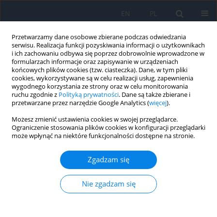
EN
PL
Przetwarzamy dane osobowe zbierane podczas odwiedzania
serwisu. Realizacja funkcji pozyskiwania informacji o użytkownikach
i ich zachowaniu odbywa się poprzez dobrowolnie wprowadzone w
formularzach informacje oraz zapisywanie w urządzeniach
końcowych plików cookies (tzw. ciasteczka). Dane, w tym pliki
cookies, wykorzystywane są w celu realizacji usług, zapewnienia
wygodnego korzystania ze strony oraz w celu monitorowania
Słowo kluczowe
wydłużona
ruchu zgodnie z
Polityką prywatności
. Dane są także zbierane i
przetwarzane przez narzędzie Google Analytics (
więcej
).
ogniskowa
Możesz zmienić ustawienia cookies w swojej przeglądarce.
Ograniczenie stosowania plików cookies w konfiguracji przeglądarki
może wpłynąć na niektóre funkcjonalności dostępne na stronie.
Soczewka wewnątrzgałkowa LuxSmart™ –
soczewka EDOF na miarę potrzeb współczesnego
Zgadzam się
pacjenta
Agata J. Ordon
,
Katarzyna Nowik
,
Karolina Pielak
,
Jacek P. Szaflik
Nie zgadzam się
Ophthalmology 2023;(1):14-16
DOI
:
https://doi.org/10.5114/oku/177963