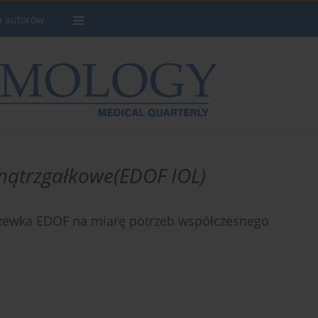
a autorów
nątrzgałkowe(EDOF IOL)
zewka EDOF na miarę potrzeb współczesnego