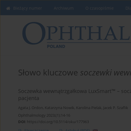
Bieżący numer
Archiwum
O czasopiśmie
Dl
Słowo kluczowe
soczewki wew
Soczewka wewnątrzgałkowa LuxSmart™ – soc
pacjenta
Agata J. Ordon
,
Katarzyna Nowik
,
Karolina Pielak
,
Jacek P. Szaflik
Ophthalmology 2023;(1):14-16
DOI
:
https://doi.org/10.5114/oku/177963
Streszczenie
Artykuł
(PDF)