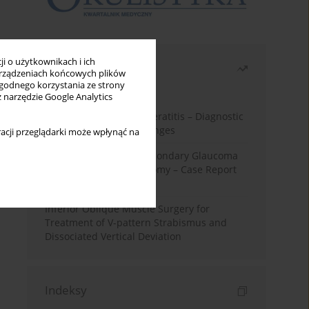
i o użytkownikach i ich
Najczęściej czytane
rządzeniach końcowych plików
wygodnego korzystania ze strony
Miesiąc
Rok
z narzędzie Google Analytics
Herpes Simplex Virus Keratitis – Diagnostic
and Therapeutic Challenges
acji przeglądarki może wpłynąć na
Silicone Oil-Induced Secondary Glaucoma
After Pars Plana Vitrectomy – Case Report
and Literature Review
Inferior Oblique Muscle Surgery for
Treatment of V-pattern Strabismus and
Dissociated Vertical Deviation
Indeksy