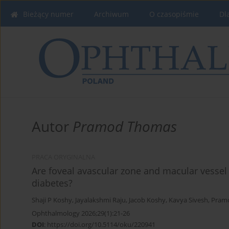
Bieżący numer
Archiwum
O czasopiśmie
Dl
Autor
Pramod Thomas
PRACA ORYGINALNA
Are foveal avascular zone and macular vessel 
diabetes?
Shaji P Koshy
,
Jayalakshmi Raju
,
Jacob Koshy
,
Kavya Sivesh
,
Pram
Ophthalmology 2026;29(1):21-26
DOI
:
https://doi.org/10.5114/oku/220941