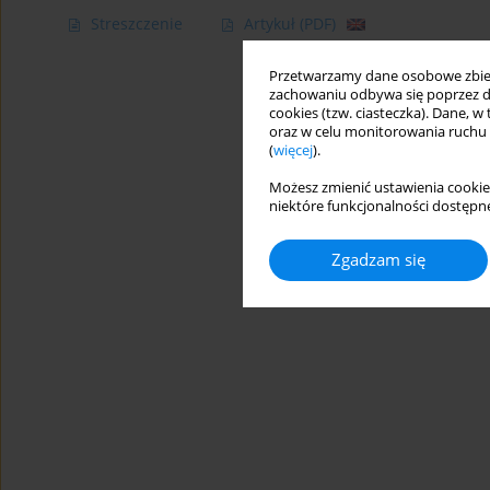
Streszczenie
Artykuł
(PDF)
Przetwarzamy dane osobowe zbiera
zachowaniu odbywa się poprzez d
cookies (tzw. ciasteczka). Dane, w
oraz w celu monitorowania ruchu
(
więcej
).
Możesz zmienić ustawienia cookie
niektóre funkcjonalności dostępne
Zgadzam się