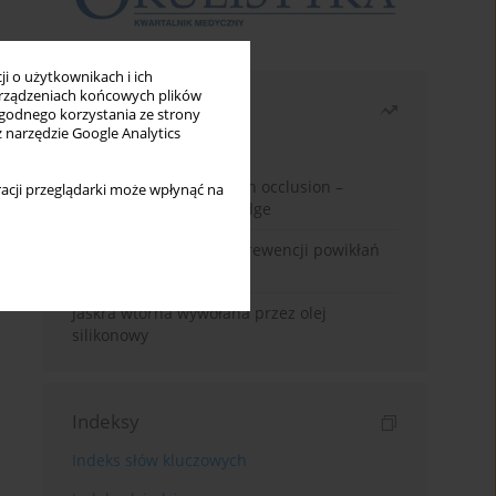
i o użytkownikach i ich
rządzeniach końcowych plików
Najczęściej czytane
wygodnego korzystania ze strony
z narzędzie Google Analytics
Miesiąc
Rok
Treatment of retinal vein occlusion –
acji przeglądarki może wpłynąć na
current state of knowledge
Kwas alfa-liponowy w prewencji powikłań
cukrzycowych
Jaskra wtórna wywołana przez olej
silikonowy
Indeksy
Indeks słów kluczowych