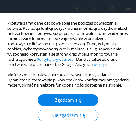
EN
PL
Przetwarzamy dane osobowe zbierane podczas odwiedzania
serwisu. Realizacja funkcji pozyskiwania informacji o użytkownikach
i ich zachowaniu odbywa się poprzez dobrowolnie wprowadzone w
formularzach informacje oraz zapisywanie w urządzeniach
końcowych plików cookies (tzw. ciasteczka). Dane, w tym pliki
cookies, wykorzystywane są w celu realizacji usług, zapewnienia
wygodnego korzystania ze strony oraz w celu monitorowania
Autor
Michał Witek
ruchu zgodnie z
Polityką prywatności
. Dane są także zbierane i
przetwarzane przez narzędzie Google Analytics (
więcej
).
Możesz zmienić ustawienia cookies w swojej przeglądarce.
PRACA POGLĄDOWA
Ograniczenie stosowania plików cookies w konfiguracji przeglądarki
może wpłynąć na niektóre funkcjonalności dostępne na stronie.
Treatment of retinal vein occlusion – current
state of knowledge
Zgadzam się
Ewa Langwińska
,
Michał Witek
,
Michał Post
Ophthalmology 2026;29(1):9-12
Nie zgadzam się
DOI
:
https://doi.org/10.5114/oku/221519
Streszczenie
Artykuł
(PDF)