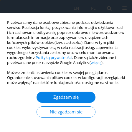
EN
PL
Przetwarzamy dane osobowe zbierane podczas odwiedzania
serwisu. Realizacja funkcji pozyskiwania informacji o użytkownikach
i ich zachowaniu odbywa się poprzez dobrowolnie wprowadzone w
formularzach informacje oraz zapisywanie w urządzeniach
końcowych plików cookies (tzw. ciasteczka). Dane, w tym pliki
cookies, wykorzystywane są w celu realizacji usług, zapewnienia
wygodnego korzystania ze strony oraz w celu monitorowania
Autor
Michał Post
ruchu zgodnie z
Polityką prywatności
. Dane są także zbierane i
przetwarzane przez narzędzie Google Analytics (
więcej
).
PRACA POGLĄDOWA
Możesz zmienić ustawienia cookies w swojej przeglądarce.
Ograniczenie stosowania plików cookies w konfiguracji przeglądarki
Treatment of retinal vein occlusion – current
może wpłynąć na niektóre funkcjonalności dostępne na stronie.
state of knowledge
Ewa Langwińska
,
Michał Witek
,
Michał Post
Zgadzam się
Ophthalmology 2026;29(1):9-12
DOI
:
https://doi.org/10.5114/oku/221519
Nie zgadzam się
Streszczenie
Artykuł
(PDF)