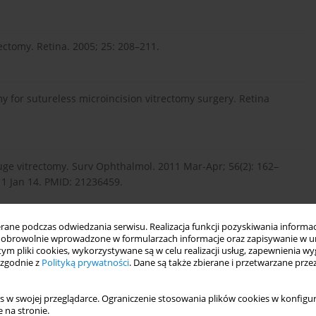
ectomy. Retina. 2005; 25: 208–211.
y for sutureless microincision vitrectomy surgery. Retina
uge vitrectomy. Surv Ophthalmol. 2011 Mar-Apr; 56(2): 162–
11 Jan 14. PMID: 21236459.
ne podczas odwiedzania serwisu. Realizacja funkcji pozyskiwania informacj
nd 25-gauge vitreous cutters: performance and characteristics
obrowolnie wprowadzone w formularzach informacje oraz zapisywanie w u
0.1097/IAE.0b013e31815ec2b3. PMID: 18301030.
 tym pliki cookies, wykorzystywane są w celu realizacji usług, zapewnienia 
 zgodnie z
Polityką prywatności
. Dane są także zbierane i przetwarzane prze
s w swojej przeglądarce. Ograniczenie stosowania plików cookies w konfigur
w vitreous cutter blade shapes: a fluid dynamics study. Retina.
 na stronie.