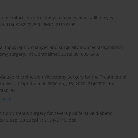
in microincision vitrectomy: outcomes of gas-filled eyes.
AE.0b013e3182209290. PMID: 21878799.
neal topographic changes and surgically induced astigmatism
tomy surgery. Int Ophthalmol. 2018; 38: 635–643.
Gauge Microincision Vitrectomy Surgery for the Treatment of
Analysis. J Ophthalmol. 2020 Aug 18; 2020: 6149692. doi:
7450297.
cholar
ision vitreous surgery for severe proliferative diabetic
2018 Sep; 38 Suppl 1: S134–S145. doi: