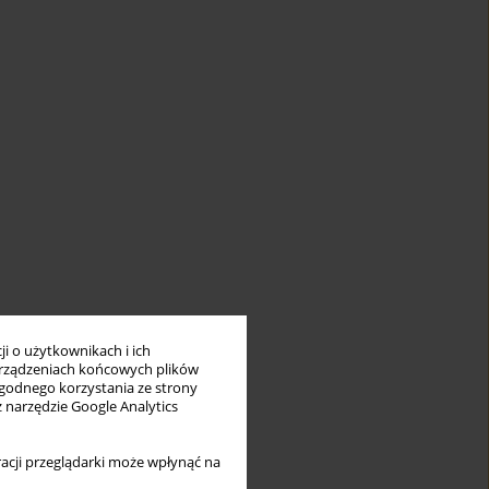
i o użytkownikach i ich
rządzeniach końcowych plików
wygodnego korzystania ze strony
z narzędzie Google Analytics
acji przeglądarki może wpłynąć na