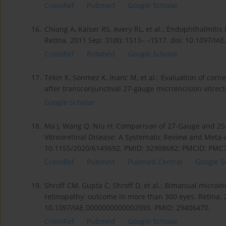
CrossRef
Pubmed
Google Scholar
16.
Chiang A, Kaiser RS, Avery RL, et al.: Endophthalmitis 
Retina. 2011 Sep; 31(8): 1513– –1517. doi: 10.1097/I
CrossRef
Pubmed
Google Scholar
17.
Tekin K, Sonmez K, Inanc M, et al.: Evaluation of cor
after transconjunctival 27-gauge microincision vitrec
Google Scholar
18.
Ma J, Wang Q, Niu H: Comparison of 27-Gauge and 25-
Vitreoretinal Disease: A Systematic Review and Meta-
10.1155/2020/6149692. PMID: 32908682; PMCID: PMC
CrossRef
Pubmed
Pubmed Central
Google S
19.
Shroff CM, Gupta C, Shroff D, et al.: Bimanual microinc
retinopathy: outcome in more than 300 eyes. Retina. 
10.1097/IAE.0000000000002093. PMID: 29406470.
CrossRef
Pubmed
Google Scholar