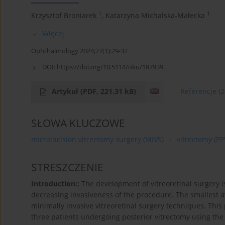
1
1
Krzysztof Broniarek
,
Katarzyna Michalska-Małecka
Więcej
Ophthalmology 2024;27(1):29-32
DOI:
https://doi.org/10.5114/oku/187939
Artykuł
(PDF, 221.31 kB)
Referencje
(2
SŁOWA KLUCZOWE
microincision vitrectomy surgery (MIVS)
vitrectomy (PP
STRESZCZENIE
Introduction::
The development of vitreoretinal surgery i
decreasing invasiveness of the procedure. The smallest a
minimally invasive vitreoretinal surgery techniques. This
three patients undergoing posterior vitrectomy using the