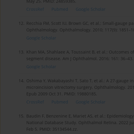
May 25. PMID: 24859385.
CrossRef
Pubmed
Google Scholar
12.
Recchia FM, Scott IU, Brown GC, et al.: Small-gauge p
Ophthalmology. Ophthalmology. 2010; 117(9): 1851–1
Google Scholar
13.
Khan MA, Shahlaee A, Toussaint B, et al.: Outcomes of
segment disease. Am J Ophthalmol. 2016; 161: 36–43.
Google Scholar
14.
Oshima Y, Wakabayashi T, Sato T, et al.: A 27-gauge i
microincision vitrectomy surgery. Ophthalmology. 2010
Epub 2009 Oct 31. PMID: 19880185.
CrossRef
Pubmed
Google Scholar
15.
Baudin F, Benzenine E, Mariet AS, et al.: Epidemiolog
National Database Study. Ophthalmol Retina. 2022 Jun
Feb 5. PMID: 35134544.zz.