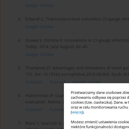
Google Scholar
3.
Eckardt C: Transconjunctival sutureless 23-gauge vitr
Google Scholar
4.
Osawa S, Oshima Y: Innovations in 27-gauge vitrectom
Today. 2014; July/ August: 42–45.
Google Scholar
5.
Thompson JT: Advantages and limitations of small ga
172. doi: 10.1016/j.survophthal.2010.08.003. Epub 20
CrossRef
Pubmed
Google Scholar
Przetwarzamy dane osobowe zbiera
6.
Hubschman JP, Gupta A, Bourla DH, et al.: 20-, 23-, a
zachowaniu odbywa się poprzez d
evaluation. Retina. 2008 Feb; 28(2): 249–257. doi: 1
cookies (tzw. ciasteczka). Dane, w
oraz w celu monitorowania ruchu
CrossRef
Pubmed
Google Scholar
(
więcej
).
Możesz zmienić ustawienia cookie
7.
Rossi T, Querzoli G, Angelini G, et al.: Introducing ne
niektóre funkcjonalności dostępne