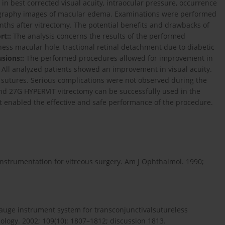
in best corrected visual acuity, intraocular pressure, occurrence
mography images of macular edema. Examinations were performed
ths after vitrectomy. The potential benefits and drawbacks of
rt::
The analysis concerns the results of the performed
kness macular hole, tractional retinal detachment due to diabetic
sions::
The performed procedures allowed for improvement in
 All analyzed patients showed an improvement in visual acuity.
l sutures. Serious complications were not observed during the
nd 27G HYPERVIT vitrectomy can be successfully used in the
 it enabled the effective and safe performance of the procedure.
instrumentation for vitreous surgery. Am J Ophthalmol. 1990;
-gauge instrument system for transconjunctivalsutureless
ology. 2002; 109(10): 1807–1812; discussion 1813.