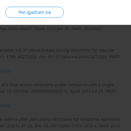
0000000143. PMID: 24871998.
Nie zgadzam się
to quantify traction in a vitrectomy procedure. Br J
6/bjo.2009.166637. Epub 2010 Jun 10. PMID: 20538657.
perative risk of retinal breaks during vitrectomy for macular
11; 17(8): e0272333. doi: 10.1371/journal.pone.0272333. PMID:
cholar
e of a dual-action vitrectomy probe compared with a single-
 doi: 10.1097/IAE.0000000000003573. Epub 2022 Jul 21. PMID:
cholar
ular edema after pars plana vitrectomy for idiopathic epiretinal
n; 253(1): 47–56. doi: 10.1007/s00417-014-2655-x. Epub 2014