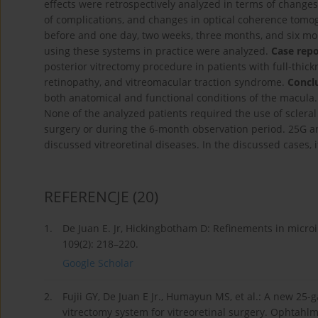
effects were retrospectively analyzed in terms of changes 
of complications, and changes in optical coherence to
before and one day, two weeks, three months, and six mon
using these systems in practice were analyzed.
Case repo
posterior vitrectomy procedure in patients with full-thic
retinopathy, and vitreomacular traction syndrome.
Conclu
both anatomical and functional conditions of the macula.
None of the analyzed patients required the use of sclera
surgery or during the 6-month observation period. 25G a
discussed vitreoretinal diseases. In the discussed cases,
REFERENCJE
(20)
1.
De Juan E. Jr, Hickingbotham D: Refinements in micro
109(2): 218–220.
Google Scholar
2.
Fujii GY, De Juan E Jr., Humayun MS, et al.: A new 25
vitrectomy system for vitreoretinal surgery. Ophtahlm