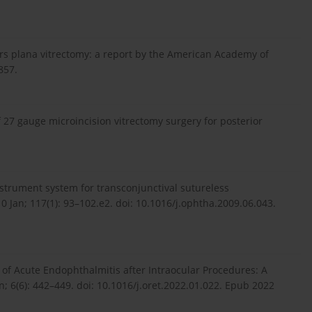
ars plana vitrectomy: a report by the American Academy of
857.
 27 gauge microincision vitrectomy surgery for posterior
nstrument system for transconjunctival sutureless
 Jan; 117(1): 93–102.e2. doi: 10.1016/j.ophtha.2009.06.043.
y of Acute Endophthalmitis after Intraocular Procedures: A
; 6(6): 442–449. doi: 10.1016/j.oret.2022.01.022. Epub 2022