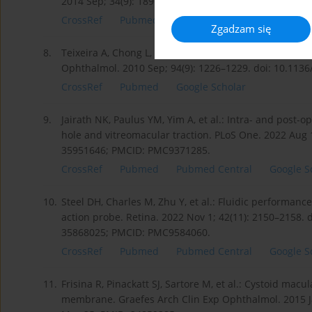
2014 Sep; 34(9): 1896–1904. doi: 10.1097/IAE.000000
CrossRef
Pubmed
Google Scholar
Zgadzam się
8.
Teixeira A, Chong L, Matsuoka N, et al.: Novel method 
Ophthalmol. 2010 Sep; 94(9): 1226–1229. doi: 10.113
CrossRef
Pubmed
Google Scholar
9.
Jairath NK, Paulus YM, Yim A, et al.: Intra- and post-o
hole and vitreomacular traction. PLoS One. 2022 Aug 
35951646; PMCID: PMC9371285.
CrossRef
Pubmed
Pubmed Central
Google S
10.
Steel DH, Charles M, Zhu Y, et al.: Fluidic performanc
action probe. Retina. 2022 Nov 1; 42(11): 2150–2158.
35868025; PMCID: PMC9584060.
CrossRef
Pubmed
Pubmed Central
Google S
11.
Frisina R, Pinackatt SJ, Sartore M, et al.: Cystoid mac
membrane. Graefes Arch Clin Exp Ophthalmol. 2015 Ja