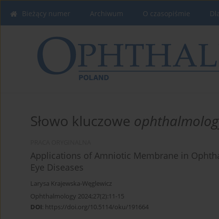
Bieżący numer
Archiwum
O czasopiśmie
Dl
Słowo kluczowe
ophthalmolog
PRACA ORYGINALNA
Applications of Amniotic Membrane in Ophtha
Eye Diseases
Larysa Krajewska-Węglewicz
Ophthalmology 2024;27(2):11-15
DOI
:
https://doi.org/10.5114/oku/191664