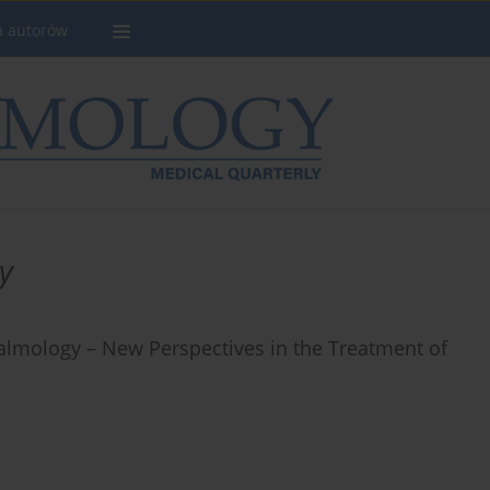
a autorów
y
lmology – New Perspectives in the Treatment of