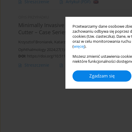
Streszczenie
Artykuł
(PDF)
OPIS PRZYPADKU
Minimally Invasive Vitreoretinal Surgery (25G
Przetwarzamy dane osobowe zbiera
Cutter – Case Series
zachowaniu odbywa się poprzez d
cookies (tzw. ciasteczka). Dane, w
oraz w celu monitorowania ruchu
Krzysztof Broniarek
,
Katarzyna Michalska-Małecka
(
więcej
).
Ophthalmology 2024;27(1):29-32
DOI
:
https://doi.org/10.5114/oku/187939
Możesz zmienić ustawienia cookie
niektóre funkcjonalności dostępne
Streszczenie
Artykuł
(PDF)
Zgadzam się