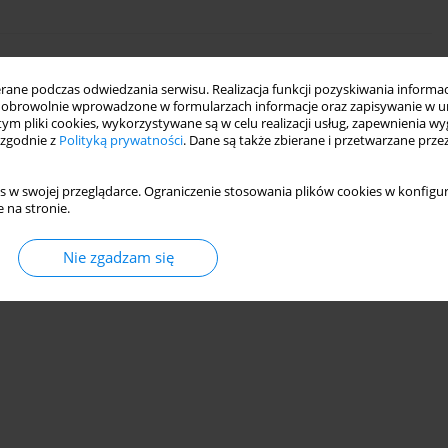
, 27G) with High-speed Vitrectomy
ne podczas odwiedzania serwisu. Realizacja funkcji pozyskiwania informacj
obrowolnie wprowadzone w formularzach informacje oraz zapisywanie w u
 tym pliki cookies, wykorzystywane są w celu realizacji usług, zapewnienia 
 zgodnie z
Polityką prywatności
. Dane są także zbierane i przetwarzane prze
s w swojej przeglądarce. Ograniczenie stosowania plików cookies w konfigur
 na stronie.
Nie zgadzam się