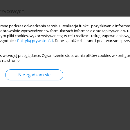
krzycowych
ne podczas odwiedzania serwisu. Realizacja funkcji pozyskiwania informacj
obrowolnie wprowadzone w formularzach informacje oraz zapisywanie w u
 tym pliki cookies, wykorzystywane są w celu realizacji usług, zapewnienia 
 zgodnie z
Polityką prywatności
. Dane są także zbierane i przetwarzane prze
s w swojej przeglądarce. Ograniczenie stosowania plików cookies w konfigur
 na stronie.
ic Retinopathy
Nie zgadzam się