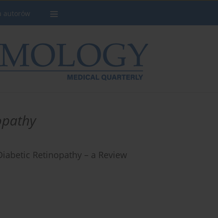
a autorów
opathy
iabetic Retinopathy – a Review