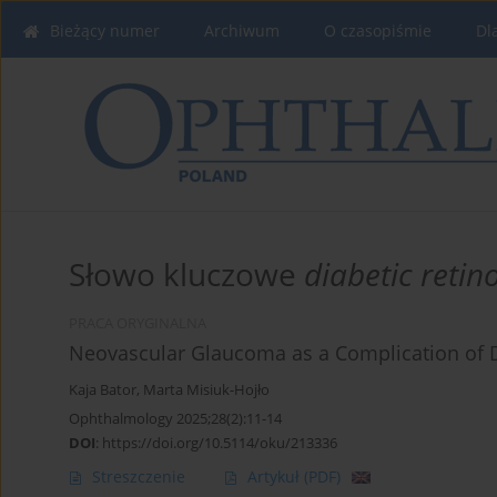
Bieżący numer
Archiwum
O czasopiśmie
Dl
Słowo kluczowe
diabetic retin
PRACA ORYGINALNA
Neovascular Glaucoma as a Complication of D
Kaja Bator
,
Marta Misiuk-Hojło
Ophthalmology 2025;28(2):11-14
DOI
:
https://doi.org/10.5114/oku/213336
Streszczenie
Artykuł
(PDF)