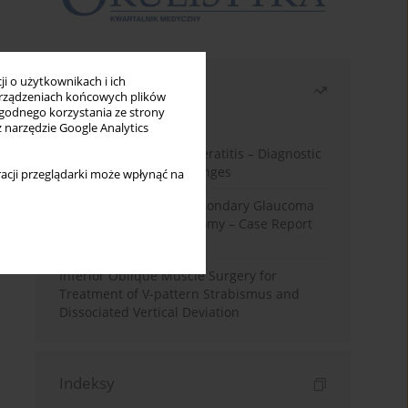
i o użytkownikach i ich
Najczęściej czytane
rządzeniach końcowych plików
wygodnego korzystania ze strony
Miesiąc
Rok
z narzędzie Google Analytics
Herpes Simplex Virus Keratitis – Diagnostic
and Therapeutic Challenges
acji przeglądarki może wpłynąć na
Silicone Oil-Induced Secondary Glaucoma
After Pars Plana Vitrectomy – Case Report
and Literature Review
Inferior Oblique Muscle Surgery for
Treatment of V-pattern Strabismus and
Dissociated Vertical Deviation
Indeksy