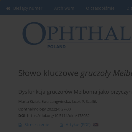
Bieżący numer
Archiwum
O czasopiśmie
Dl
Słowo kluczowe
gruczoły Mei
Dysfunkcja gruczołów Meiboma jako przyczyn
Marta Kiziak
,
Ewa Langwińska
,
Jacek P. Szaflik
Ophthalmology 2022;(4):27-30
DOI
:
https://doi.org/10.5114/oku/178032
Streszczenie
Artykuł
(PDF)