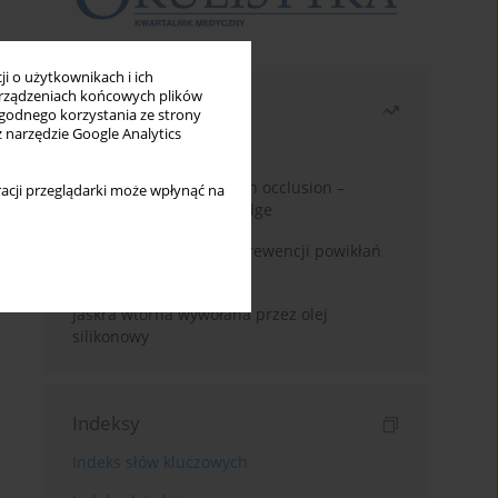
i o użytkownikach i ich
rządzeniach końcowych plików
Najczęściej czytane
wygodnego korzystania ze strony
z narzędzie Google Analytics
Miesiąc
Rok
Treatment of retinal vein occlusion –
acji przeglądarki może wpłynąć na
current state of knowledge
Kwas alfa-liponowy w prewencji powikłań
cukrzycowych
Jaskra wtórna wywołana przez olej
silikonowy
Indeksy
Indeks słów kluczowych