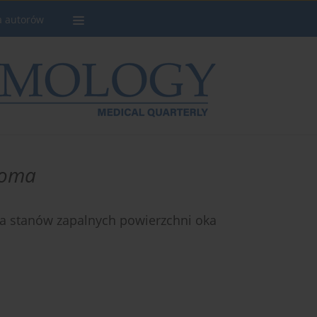
a autorów
boma
a stanów zapalnych powierzchni oka