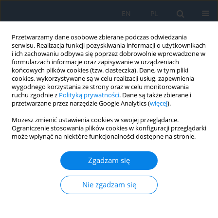
EN
PL
Przetwarzamy dane osobowe zbierane podczas odwiedzania
serwisu. Realizacja funkcji pozyskiwania informacji o użytkownikach
i ich zachowaniu odbywa się poprzez dobrowolnie wprowadzone w
formularzach informacje oraz zapisywanie w urządzeniach
końcowych plików cookies (tzw. ciasteczka). Dane, w tym pliki
cookies, wykorzystywane są w celu realizacji usług, zapewnienia
wygodnego korzystania ze strony oraz w celu monitorowania
Autor
Marta Kiziak
ruchu zgodnie z
Polityką prywatności
. Dane są także zbierane i
przetwarzane przez narzędzie Google Analytics (
więcej
).
Możesz zmienić ustawienia cookies w swojej przeglądarce.
Dysfunkcja gruczołów Meiboma jako przyczyna
Ograniczenie stosowania plików cookies w konfiguracji przeglądarki
może wpłynąć na niektóre funkcjonalności dostępne na stronie.
stanów zapalnych powierzchni oka
Marta Kiziak
,
Ewa Langwińska
,
Jacek P. Szaflik
Zgadzam się
Ophthalmology 2022;(4):27-30
DOI
:
https://doi.org/10.5114/oku/178032
Nie zgadzam się
Streszczenie
Artykuł
(PDF)