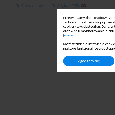
Streszczenie
Artykuł
(PDF)
Przetwarzamy dane osobowe zbiera
zachowaniu odbywa się poprzez d
cookies (tzw. ciasteczka). Dane, w
oraz w celu monitorowania ruchu
(
więcej
).
Możesz zmienić ustawienia cookie
niektóre funkcjonalności dostępne
Zgadzam się