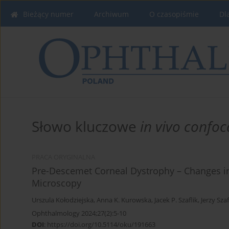
Bieżący numer
Archiwum
O czasopiśmie
Dl
Słowo kluczowe
in vivo confo
PRACA ORYGINALNA
Pre-Descemet Corneal Dystrophy – Changes i
Microscopy
Urszula Kołodziejska
,
Anna K. Kurowska
,
Jacek P. Szaflik
,
Jerzy Szaf
Ophthalmology 2024;27(2):5-10
DOI
:
https://doi.org/10.5114/oku/191663