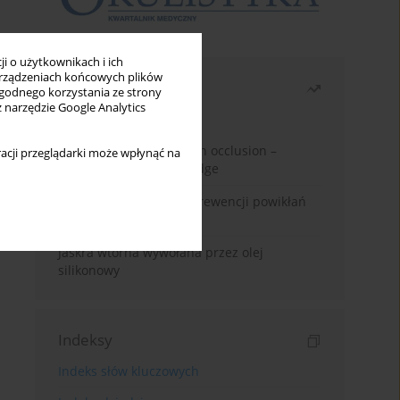
i o użytkownikach i ich
rządzeniach końcowych plików
Najczęściej czytane
wygodnego korzystania ze strony
z narzędzie Google Analytics
Miesiąc
Rok
Treatment of retinal vein occlusion –
acji przeglądarki może wpłynąć na
current state of knowledge
Kwas alfa-liponowy w prewencji powikłań
cukrzycowych
Jaskra wtórna wywołana przez olej
silikonowy
Indeksy
Indeks słów kluczowych