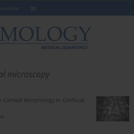
a autorów
cal microscopy
n Corneal Morphology in Confocal
lik