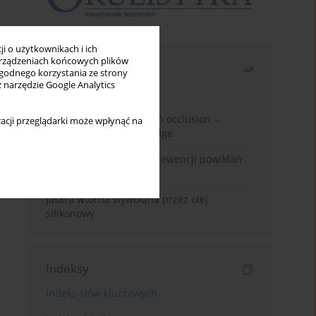
i o użytkownikach i ich
rządzeniach końcowych plików
Najczęściej czytane
wygodnego korzystania ze strony
z narzędzie Google Analytics
Miesiąc
Rok
Treatment of retinal vein occlusion –
acji przeglądarki może wpłynąć na
current state of knowledge
Kwas alfa-liponowy w prewencji powikłań
cukrzycowych
Jaskra wtórna wywołana przez olej
silikonowy
Indeksy
Indeks słów kluczowych