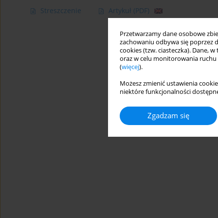
Streszczenie
Artykuł
(PDF)
Przetwarzamy dane osobowe zbiera
zachowaniu odbywa się poprzez d
cookies (tzw. ciasteczka). Dane, w
oraz w celu monitorowania ruchu
(
więcej
).
Możesz zmienić ustawienia cookie
niektóre funkcjonalności dostępne
Zgadzam się