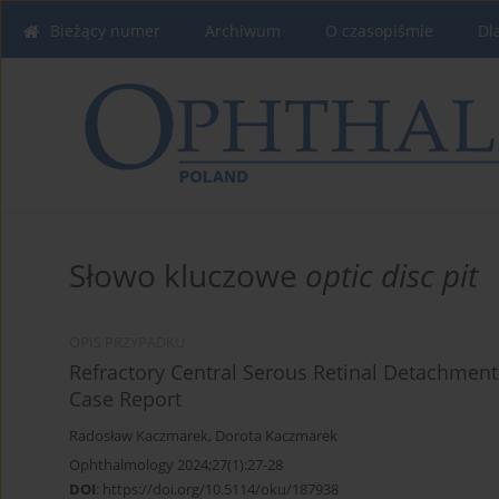
Bieżący numer
Archiwum
O czasopiśmie
Dl
Słowo kluczowe
optic disc pit
OPIS PRZYPADKU
Refractory Central Serous Retinal Detachment 
Case Report
Radosław Kaczmarek
,
Dorota Kaczmarek
Ophthalmology 2024;27(1):27-28
DOI
:
https://doi.org/10.5114/oku/187938