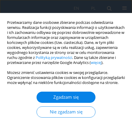
EN
PL
Przetwarzamy dane osobowe zbierane podczas odwiedzania
serwisu. Realizacja funkcji pozyskiwania informacji o użytkownikach
i ich zachowaniu odbywa się poprzez dobrowolnie wprowadzone w
formularzach informacje oraz zapisywanie w urządzeniach
końcowych plików cookies (tzw. ciasteczka). Dane, w tym pliki
cookies, wykorzystywane są w celu realizacji usług, zapewnienia
wygodnego korzystania ze strony oraz w celu monitorowania
Słowo kluczowe
optical
ruchu zgodnie z
Polityką prywatności
. Dane są także zbierane i
przetwarzane przez narzędzie Google Analytics (
więcej
).
coherence tomography
Możesz zmienić ustawienia cookies w swojej przeglądarce.
angiography (OCT-A)
Ograniczenie stosowania plików cookies w konfiguracji przeglądarki
może wpłynąć na niektóre funkcjonalności dostępne na stronie.
PRACA ORYGINALNA
Zgadzam się
Optical Coherence Tomography
Angiography in the Evaluation of
Nie zgadzam się
Macular Retinal Microvasculature in
Patients in the Early Clinical Stage of Alzheimer’s
Disease – A Preliminary Report