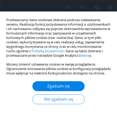
EN
PL
Przetwarzamy dane osobowe zbierane podczas odwiedzania
serwisu. Realizacja funkcji pozyskiwania informacji o użytkownikach
i ich zachowaniu odbywa się poprzez dobrowolnie wprowadzone w
formularzach informacje oraz zapisywanie w urządzeniach
końcowych plików cookies (tzw. ciasteczka). Dane, w tym pliki
cookies, wykorzystywane są w celu realizacji usług, zapewnienia
wygodnego korzystania ze strony oraz w celu monitorowania
Słowo kluczowe
retractor
ruchu zgodnie z
Polityką prywatności
. Dane są także zbierane i
przetwarzane przez narzędzie Google Analytics (
więcej
).
plication
Możesz zmienić ustawienia cookies w swojej przeglądarce.
Ograniczenie stosowania plików cookies w konfiguracji przeglądarki
może wpłynąć na niektóre funkcjonalności dostępne na stronie.
PRACA ORYGINALNA
Is Lateral Tarsal Strip the Method of Choice in
Zgadzam się
Treating Involutional Lower Eyelid Entropion?
Marlena Majkowska-Lyskavets
,
Radosław Różycki
Nie zgadzam się
Ophthalmology 2024;27(4):47-51
DOI
:
https://doi.org/10.5114/oku/203385