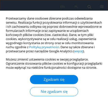
EN
PL
Przetwarzamy dane osobowe zbierane podczas odwiedzania
serwisu. Realizacja funkcji pozyskiwania informacji o użytkownikach
i ich zachowaniu odbywa się poprzez dobrowolnie wprowadzone w
formularzach informacje oraz zapisywanie w urządzeniach
końcowych plików cookies (tzw. ciasteczka). Dane, w tym pliki
cookies, wykorzystywane są w celu realizacji usług, zapewnienia
wygodnego korzystania ze strony oraz w celu monitorowania
Słowo kluczowe
rheumatoid
ruchu zgodnie z
Polityką prywatności
. Dane są także zbierane i
przetwarzane przez narzędzie Google Analytics (
więcej
).
Możesz zmienić ustawienia cookies w swojej przeglądarce.
PRACA ORYGINALNA
Ograniczenie stosowania plików cookies w konfiguracji przeglądarki
może wpłynąć na niektóre funkcjonalności dostępne na stronie.
Cornea Verticillata – a Rare
Complication of Chloroquine Toxicity.
Zgadzam się
Case Report
Emilia Babula
,
Natalia Winiarska
,
Katarzyna Samelska
,
Justyna
Nie zgadzam się
Izdebska
Ophthalmology 2023;(4):12-14
DOI
:
https://doi.org/10.5114/oku/177454