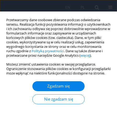
EN
PL
Przetwarzamy dane osobowe zbierane podczas odwiedzania
serwisu. Realizacja funkcji pozyskiwania informacji o użytkownikach
i ich zachowaniu odbywa się poprzez dobrowolnie wprowadzone w
formularzach informacje oraz zapisywanie w urządzeniach
końcowych plików cookies (tzw. ciasteczka). Dane, w tym pliki
cookies, wykorzystywane są w celu realizacji usług, zapewnienia
wygodnego korzystania ze strony oraz w celu monitorowania
Autor
Małgorzata Różycka
ruchu zgodnie z
Polityką prywatności
. Dane są także zbierane i
przetwarzane przez narzędzie Google Analytics (
więcej
).
Elektroliza rzęs – trwała metoda leczenia
Możesz zmienić ustawienia cookies w swojej przeglądarce.
Ograniczenie stosowania plików cookies w konfiguracji przeglądarki
pacjentów z nieprawidłowo rosnącymi rzęsami
może wpłynąć na niektóre funkcjonalności dostępne na stronie.
Krystian Bakalarski
,
Katarzyna Ulaszewska
,
Katarzyna Różycka
,
Małgorzata Różycka
,
Piotr Nesterowicz
,
Radosław Różycki
Zgadzam się
Ophthalmology 2023;(3):44
DOI
:
https://doi.org/10.5114/oku/177921
Nie zgadzam się
Streszczenie
Artykuł
(PDF)