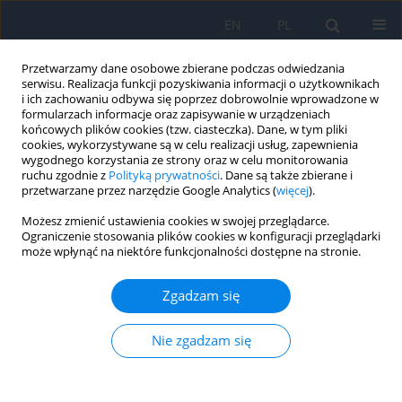
EN
PL
Przetwarzamy dane osobowe zbierane podczas odwiedzania
serwisu. Realizacja funkcji pozyskiwania informacji o użytkownikach
i ich zachowaniu odbywa się poprzez dobrowolnie wprowadzone w
formularzach informacje oraz zapisywanie w urządzeniach
końcowych plików cookies (tzw. ciasteczka). Dane, w tym pliki
cookies, wykorzystywane są w celu realizacji usług, zapewnienia
wygodnego korzystania ze strony oraz w celu monitorowania
Autor
Natalia Mackiewicz-Jezior
ruchu zgodnie z
Polityką prywatności
. Dane są także zbierane i
przetwarzane przez narzędzie Google Analytics (
więcej
).
PRACA POGLĄDOWA
Możesz zmienić ustawienia cookies w swojej przeglądarce.
Ograniczenie stosowania plików cookies w konfiguracji przeglądarki
Retinal pigment epithelium lesions – clinical
może wpłynąć na niektóre funkcjonalności dostępne na stronie.
characteristics and differential diagnosis
Bożena Romanowska-Dixon
,
Natalia Mackiewicz-Jezior
,
Magdalena
Zgadzam się
Dębicka-Kumela
,
Joanna Kowal
,
Agnieszka Nowak
Ophthalmology 2026;29(1):30-32
Nie zgadzam się
DOI
:
https://doi.org/10.5114/oku/219246
Streszczenie
Artykuł
(PDF)