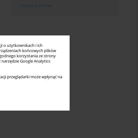
Indeks autorów
i o użytkownikach i ich
rządzeniach końcowych plików
wygodnego korzystania ze strony
z narzędzie Google Analytics
acji przeglądarki może wpłynąć na