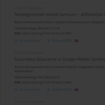
PRACA POGLĄDOWA
Nonpigmented retinal tumours – differentia
Bożena Romanowska-Dixon
,
Natalia Mackiewicz-Jezior
,
Magdalen
Ophthalmology 2026;29(1):27-29
DOI
:
https://doi.org/10.5114/oku/217400
Streszczenie
Artykuł
(PDF)
PRACA ORYGINALNA
Secondary Glaucoma in Sturge–Weber Syndr
Bożena Romanowska-Dixon
,
Joanna Kobylarz
,
Magdalena Dębick
Karska-Basta
Ophthalmology 2025;28(2):32-35
DOI
:
https://doi.org/10.5114/oku/213340
Streszczenie
Artykuł
(PDF)
PRACA ORYGINALNA