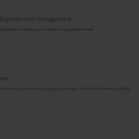
l diagnosis and management
a Dębicka-Kumela
,
Joanna Kowal
,
Agnieszka Nowak
ome
a-Kumela
,
Joanna Kowal
,
Agnieszka Nowak
,
Natalia Mackiewicz
,
Izabella