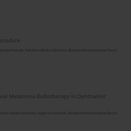
rocedure
ieszka Nowak
,
Karolina Gerba-Górecka
,
Bożena Romanowska-Dixon
Uveal Melanoma Radiotherapy in Ophthalmic
rolina Gerba-Górecka
,
Dagmara Nowak
,
Bożena Romanowska-Dixon