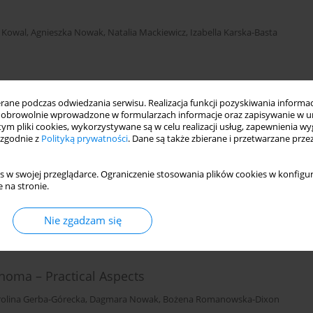
 Kowal
,
Agnieszka Nowak
,
Natalia Mackiewicz
,
Izabella Karska-Basta
ne podczas odwiedzania serwisu. Realizacja funkcji pozyskiwania informacj
obrowolnie wprowadzone w formularzach informacje oraz zapisywanie w u
 tym pliki cookies, wykorzystywane są w celu realizacji usług, zapewnienia 
 zgodnie z
Polityką prywatności
. Dane są także zbierane i przetwarzane prze
es
 Nowak
,
Joanna Kowal
,
Magdalena Dębicka-Kumela
,
Dagmara Nowak
s w swojej przeglądarce. Ograniczenie stosowania plików cookies w konfigur
 na stronie.
Nie zgadzam się
noma – Practical Aspects
rolina Gerba-Górecka
,
Dagmara Nowak
,
Bożena Romanowska-Dixon