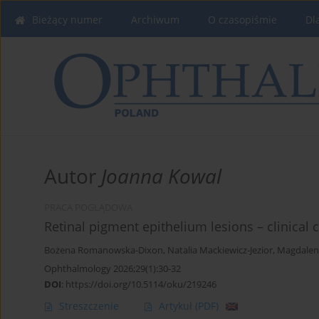
Bieżący numer
Archiwum
O czasopiśmie
Dl
Autor
Joanna Kowal
PRACA POGLĄDOWA
Retinal pigment epithelium lesions – clinical c
Bożena Romanowska-Dixon
,
Natalia Mackiewicz-Jezior
,
Magdalen
Ophthalmology 2026;29(1):30-32
DOI
:
https://doi.org/10.5114/oku/219246
Streszczenie
Artykuł
(PDF)