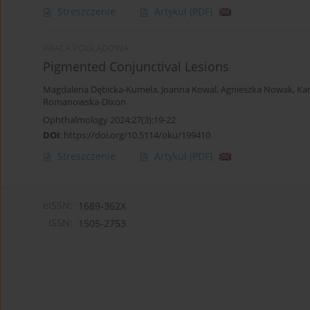
Streszczenie
Artykuł
(PDF)
PRACA POGLĄDOWA
Pigmented Conjunctival Lesions
Magdalena Dębicka-Kumela
,
Joanna Kowal
,
Agnieszka Nowak
,
Ka
Romanowska-Dixon
Ophthalmology 2024;27(3):19-22
DOI
:
https://doi.org/10.5114/oku/199410
Streszczenie
Artykuł
(PDF)
eISSN:
1689-362X
ISSN:
1505-2753