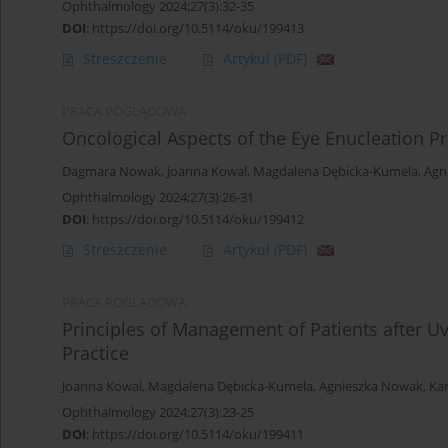
Ophthalmology 2024;27(3):32-35
DOI
:
https://doi.org/10.5114/oku/199413
Streszczenie
Artykuł
(PDF)
PRACA POGLĄDOWA
Oncological Aspects of the Eye Enucleation P
Dagmara Nowak
,
Joanna Kowal
,
Magdalena Dębicka-Kumela
,
Agn
Ophthalmology 2024;27(3):26-31
DOI
:
https://doi.org/10.5114/oku/199412
Streszczenie
Artykuł
(PDF)
PRACA POGLĄDOWA
Principles of Management of Patients after 
Practice
Joanna Kowal
,
Magdalena Dębicka-Kumela
,
Agnieszka Nowak
,
Ka
Ophthalmology 2024;27(3):23-25
DOI
:
https://doi.org/10.5114/oku/199411