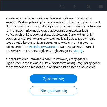
EN
PL
Przetwarzamy dane osobowe zbierane podczas odwiedzania
serwisu. Realizacja funkcji pozyskiwania informacji o użytkownikach
i ich zachowaniu odbywa się poprzez dobrowolnie wprowadzone w
formularzach informacje oraz zapisywanie w urządzeniach
końcowych plików cookies (tzw. ciasteczka). Dane, w tym pliki
cookies, wykorzystywane są w celu realizacji usług, zapewnienia
wygodnego korzystania ze strony oraz w celu monitorowania
Autor
Bożena Romanowska-
ruchu zgodnie z
Polityką prywatności
. Dane są także zbierane i
przetwarzane przez narzędzie Google Analytics (
więcej
).
Dixon
Możesz zmienić ustawienia cookies w swojej przeglądarce.
Ograniczenie stosowania plików cookies w konfiguracji przeglądarki
PRACA POGLĄDOWA
może wpłynąć na niektóre funkcjonalności dostępne na stronie.
Retinal pigment epithelium lesions – clinical
characteristics and differential diagnosis
Zgadzam się
Bożena Romanowska-Dixon
,
Natalia Mackiewicz-Jezior
,
Magdalena
Dębicka-Kumela
,
Joanna Kowal
,
Agnieszka Nowak
Nie zgadzam się
Ophthalmology 2026;29(1):30-32
DOI
:
https://doi.org/10.5114/oku/219246