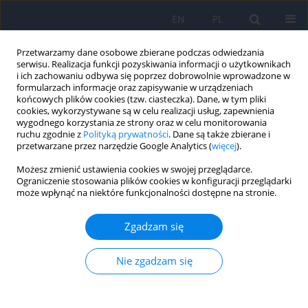
EN
PL
Przetwarzamy dane osobowe zbierane podczas odwiedzania
serwisu. Realizacja funkcji pozyskiwania informacji o użytkownikach
i ich zachowaniu odbywa się poprzez dobrowolnie wprowadzone w
formularzach informacje oraz zapisywanie w urządzeniach
końcowych plików cookies (tzw. ciasteczka). Dane, w tym pliki
cookies, wykorzystywane są w celu realizacji usług, zapewnienia
wygodnego korzystania ze strony oraz w celu monitorowania
Autor
Piotr Świerzewski
ruchu zgodnie z
Polityką prywatności
. Dane są także zbierane i
przetwarzane przez narzędzie Google Analytics (
więcej
).
Możesz zmienić ustawienia cookies w swojej przeglądarce.
PRACA POGLĄDOWA
Ograniczenie stosowania plików cookies w konfiguracji przeglądarki
może wpłynąć na niektóre funkcjonalności dostępne na stronie.
The Role of Cancer Stem Cells in Uveal
Melanoma
Zgadzam się
Piotr Świerzewski
,
Bożena Romanowska-Dixon
,
Martyna Elas
Ophthalmology 2024;27(3):15-18
Nie zgadzam się
DOI
:
https://doi.org/10.5114/oku/199409
Streszczenie
Artykuł
(PDF)