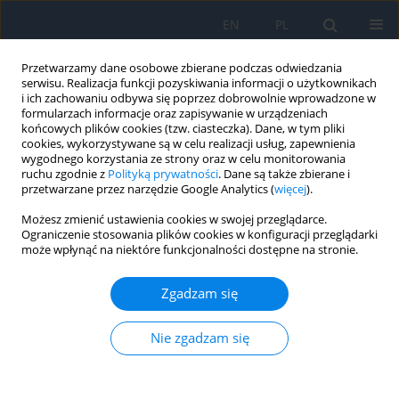
EN
PL
Przetwarzamy dane osobowe zbierane podczas odwiedzania
serwisu. Realizacja funkcji pozyskiwania informacji o użytkownikach
i ich zachowaniu odbywa się poprzez dobrowolnie wprowadzone w
formularzach informacje oraz zapisywanie w urządzeniach
końcowych plików cookies (tzw. ciasteczka). Dane, w tym pliki
cookies, wykorzystywane są w celu realizacji usług, zapewnienia
wygodnego korzystania ze strony oraz w celu monitorowania
Autor
Ewa Langwińska
ruchu zgodnie z
Polityką prywatności
. Dane są także zbierane i
przetwarzane przez narzędzie Google Analytics (
więcej
).
PRACA POGLĄDOWA
Możesz zmienić ustawienia cookies w swojej przeglądarce.
Ograniczenie stosowania plików cookies w konfiguracji przeglądarki
Treatment of retinal vein occlusion – current
może wpłynąć na niektóre funkcjonalności dostępne na stronie.
state of knowledge
Ewa Langwińska
,
Michał Witek
,
Michał Post
Zgadzam się
Ophthalmology 2026;29(1):9-12
DOI
:
https://doi.org/10.5114/oku/221519
Nie zgadzam się
Streszczenie
Artykuł
(PDF)