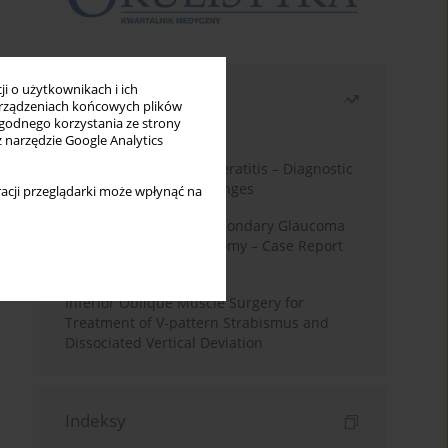
i o użytkownikach i ich
Najczęściej czytane
rządzeniach końcowych plików
wygodnego korzystania ze strony
Miesiąc
Rok
z narzędzie Google Analytics
Herpes Simplex Virus Keratitis – Diagnostic
and Therapeutic Challenges
acji przeglądarki może wpłynąć na
Silicone Oil-Induced Secondary Glaucoma
After Pars Plana Vitrectomy – Case Report
and Literature Review
Inferior Oblique Muscle Surgery for
Treatment of V-pattern Strabismus and
Dissociated Vertical Deviation
Indeksy