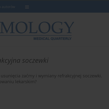
a autorów
rakcyjna soczewki
usunięcia zaćmy i wymiany refrakcyjnej soczewki.
owaniu lekarskim?