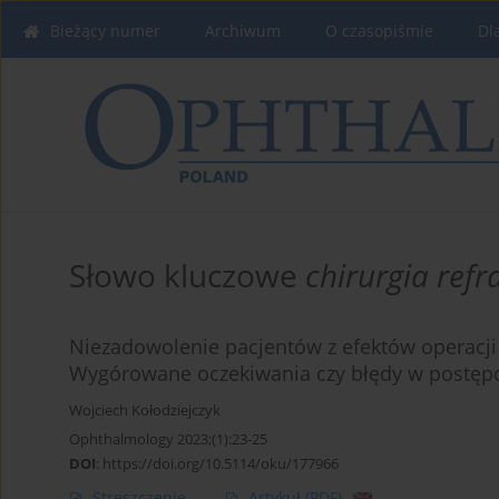
Bieżący numer
Archiwum
O czasopiśmie
Dl
Słowo kluczowe
chirurgia ref
Niezadowolenie pacjentów z efektów operacji 
Wygórowane oczekiwania czy błędy w postęp
Wojciech Kołodziejczyk
Ophthalmology 2023;(1):23-25
DOI
:
https://doi.org/10.5114/oku/177966
Streszczenie
Artykuł
(PDF)