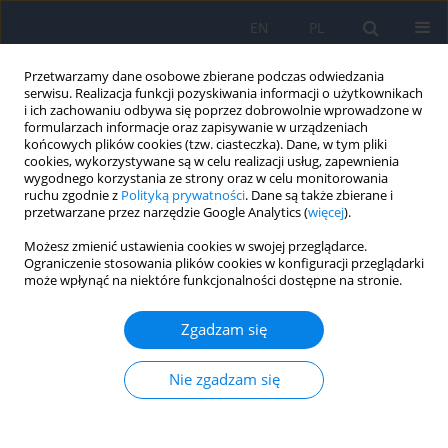
EN
PL
Przetwarzamy dane osobowe zbierane podczas odwiedzania
serwisu. Realizacja funkcji pozyskiwania informacji o użytkownikach
i ich zachowaniu odbywa się poprzez dobrowolnie wprowadzone w
formularzach informacje oraz zapisywanie w urządzeniach
końcowych plików cookies (tzw. ciasteczka). Dane, w tym pliki
cookies, wykorzystywane są w celu realizacji usług, zapewnienia
wygodnego korzystania ze strony oraz w celu monitorowania
Autor
Ewelina Serkies-Minuth
ruchu zgodnie z
Polityką prywatności
. Dane są także zbierane i
przetwarzane przez narzędzie Google Analytics (
więcej
).
PRACA POGLĄDOWA
Możesz zmienić ustawienia cookies w swojej przeglądarce.
Ograniczenie stosowania plików cookies w konfiguracji przeglądarki
Herpes Simplex Virus Keratitis – Diagnostic and
może wpłynąć na niektóre funkcjonalności dostępne na stronie.
Therapeutic Challenges
Ewelina Serkies-Minuth
,
Paulina Glasner
,
Katarzyna Michalska-Małecka
Zgadzam się
Ophthalmology 2025;28(3):44-48
DOI
:
https://doi.org/10.5114/oku/215548
Nie zgadzam się
Streszczenie
Artykuł
(PDF)